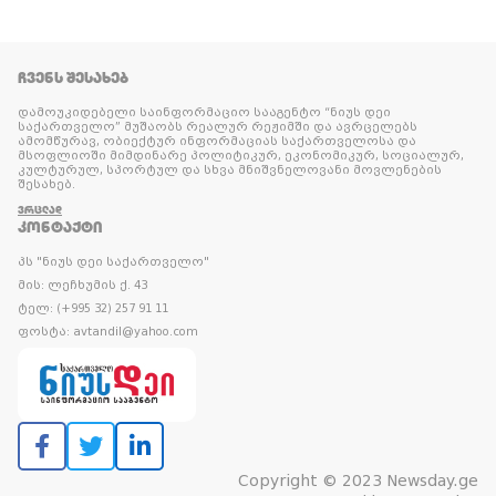
ᲩᲕᲔᲜᲡ ᲨᲔᲡᲐᲮᲔᲑ
დამოუკიდებელი საინფორმაციო სააგენტო “ნიუს დეი
საქართველო” მუშაობს რეალურ რეჟიმში და ავრცელებს
ამომწურავ, ობიექტურ ინფორმაციას საქართველოსა და
მსოფლიოში მიმდინარე პოლიტიკურ, ეკონომიკურ, სოციალურ,
კულტურულ, სპორტულ და სხვა მნიშვნელოვანი მოვლენების
შესახებ.
ᲕᲠᲪᲚᲐᲓ
ᲙᲝᲜᲢᲐᲥᲢᲘ
პს "ნიუს დეი საქართველო"
მის: ლეჩხუმის ქ. 43
ტელ: (+995 32) 257 91 11
ფოსტა: avtandil@yahoo.com
Copyright © 2023 Newsday.ge