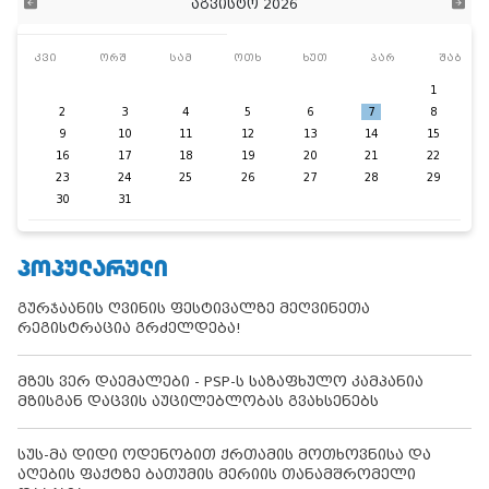
აგვისტო 2026
კვი
ორშ
სამ
ოთხ
ხუთ
პარ
შაბ
1
2
3
4
5
6
7
8
9
10
11
12
13
14
15
16
17
18
19
20
21
22
23
24
25
26
27
28
29
30
31
ᲞᲝᲞᲣᲚᲐᲠᲣᲚᲘ
გურჯაანის ღვინის ფესტივალზე მეღვინეთა
რეგისტრაცია გრძელდება!
მზეს ვერ დაემალები - PSP-ს საზაფხულო კამპანია
მზისგან დაცვის აუცილებლობას გვახსენებს
სუს-მა დიდი ოდენობით ქრთამის მოთხოვნისა და
აღების ფაქტზე ბათუმის მერიის თანამშრომელი