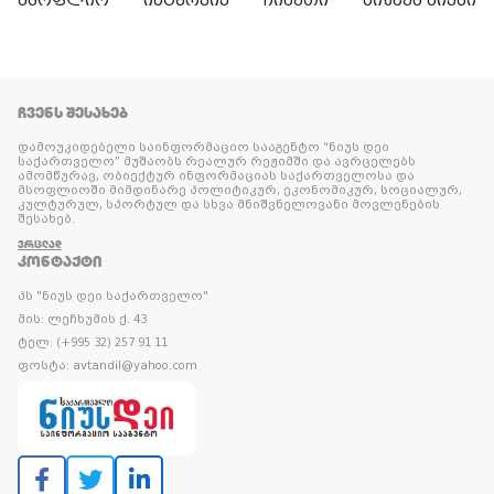
ᲩᲕᲔᲜᲡ ᲨᲔᲡᲐᲮᲔᲑ
დამოუკიდებელი საინფორმაციო სააგენტო “ნიუს დეი
საქართველო” მუშაობს რეალურ რეჟიმში და ავრცელებს
ამომწურავ, ობიექტურ ინფორმაციას საქართველოსა და
მსოფლიოში მიმდინარე პოლიტიკურ, ეკონომიკურ, სოციალურ,
კულტურულ, სპორტულ და სხვა მნიშვნელოვანი მოვლენების
შესახებ.
ᲕᲠᲪᲚᲐᲓ
ᲙᲝᲜᲢᲐᲥᲢᲘ
პს "ნიუს დეი საქართველო"
მის: ლეჩხუმის ქ. 43
ტელ: (+995 32) 257 91 11
ფოსტა: avtandil@yahoo.com