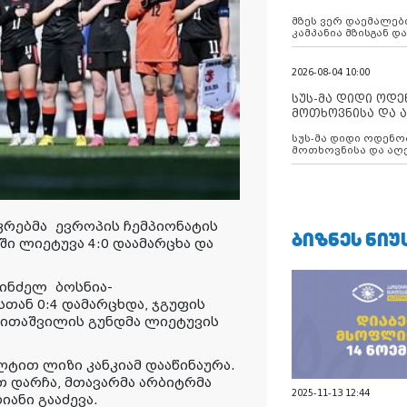
აუცილებლობას გ
მზეს ვერ დაემალები
კამპანია მზისგან 
გვახსენებს
2026-08-04 10:00
სუს-მა დიდი ოდ
მოთხოვნისა და ა
ბათუმის მერიის
სუს-მა დიდი ოდენობით ქრთამის
დააკავა
მოთხოვნისა და აღე
მერიის თანამშრომ
კრებმა ევროპის ჩემპიონატის
ᲑᲘᲖᲜᲔᲡ ᲜᲘᲣ
ი ლიეტუვა 4:0 დაამარცხა და
პინძელ ბოსნია-
თან 0:4 დამარცხდა, ჯგუფის
ვითაშვილის გუნდმა ლიეტუვის
ლტით ლიზი კანკიამ დააწინაურა.
თ დარჩა, მთავარმა არბიტრმა
2025-11-13 12:44
ანი გააძევა.