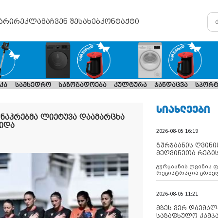
არი
რეკლამა
ჩვენ შესახებ
კონტაქტი
კა
სამხედრო
საზოგადოება
კულტურა
ჯანდაცვა
სპორტ
ᲡᲘᲐᲮᲚᲔᲔᲑᲘ
ნაკრებმა ლიეტუვა დაამარცხა
ვიდა
2026-08-05 16:19
გურჯაანის ღვინი
მეღვინეთა რეგი
გურჯაანის ღვინის 
რეგისტრაცია გრძე
2026-08-05 11:21
მზეს ვერ დაემალე
საზაფხულო კამპა