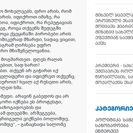
რო მოხელეებს, დრო არის, რომ
მიხეილ ყაველ
რის, იფიქროთ იმაზე, რა
ეროვნული უსა
როა, იფიქროთ, რა რეპუტაციას
მოიცავს ჰიბრ
ეგ, როცა თქვენს შედეგში
მიზანიც სახელმ
ოცა ქვეყანაში პირობები არის
ეფექტიან საქმ
მიკურად მზარდი, სადაც ვიცით,
აქვს
მაგრამ ღირსება უფრო
ფრო მნიშვნელოვანია.
ე მოგმართეთ. დღეს რაღას
რებით, სად ხართ?
პრემიერი - სა
ბთ. თქვენ არ გიჭირთ იქ
უმთავრეს როლ
ყველაფერი და იფიქრეთ თქვენც,
წყობილების, ს
ხუროთ? ხვალ აქ რუსეთი არის,
მოქალაქის უსა
იღეთ ხმა.
მედი. არავინ გაბედოს და არ
რი იქნება ეს პროტესტი,
ᲙᲐᲢᲔᲒᲝᲠᲘᲔ
 საზოგადოების და
მ დღეებში. არშეგუება,
ს ერთგული ვიქნები ბოლომდე,
პოლიტიკა
სამ
მდე“, – განაცხადა სალომე
საზოგადოება
ინტერვიუ