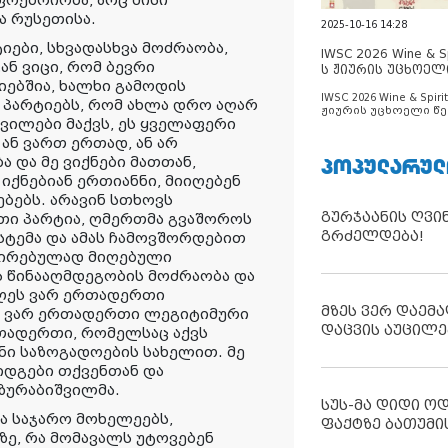
ოებრიობა, არც მისი
ა რუსეთისა.
2025-10-16 14:28
იები, სხვადასხვა მოძრაობა,
IWSC 2026 Wine & Spi
ან ვიცი, რომ ბევრი
ს ჟიურის უცხოელ
იებშია, ხალხი გამოდის
ცნობილია
IWSC 2026 Wine & Spirit
 პარტიებს, რომ ახლა დრო აღარ
ჟიურის უცხოელი წე
სურვილები მაქვს, ეს ყველაფერი
ცნობილია
 ან ვართ ერთად, ან არ
ᲞᲝᲞᲣᲚᲐᲠᲣᲚ
ა და მე ვიქნები მათთან,
იქნებიან ერთიანნი, მიიღებენ
ებს. არავინ სთხოვს
გურჯაანის ღვი
რთი პარტია, ღმერთმა გვაშოროს
გრძელდება!
სტემა და ამას ჩამოვშორდებით
ირებულად მიღებული
ს წინააღმდეგობის მოძრაობა და
დღეს ვარ ერთადერთი
მზეს ვერ დაემა
მე ვარ ერთადერთი ლეგიტიმური
დაცვის აუცილე
რთადერთი, რომელსაც აქვს
ი საზოგადოების სახელით. მე
ვიდგები თქვენთან და
 ზურაბიშვილმა.
სუს-მა დიდი ო
ა საჯარო მოხელეებს,
ფაქტზე ბათუმი
ზე, რა მომავალს უტოვებენ