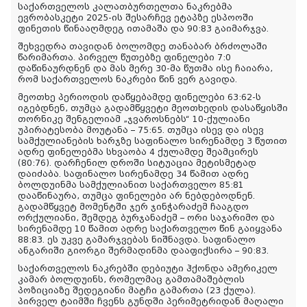
საქართველოს კალათბურთელთა ნაკრებმა
ევრობასკეტი 2025-ის შესარჩევ ეტაპზე ესპოოში
ფინეთის წინააღმდეგ ითამაშა და 90:83 გაიმარჯვა.
შეხვედრა თავიდან ბოლომდე თანაბარ ბრძოლაში
წარიმართა. პირველ წუთებზე ფინელები 7:0
დაწინაურდნენ და მას მერე 30-მა წუთმა ისე ჩაიარა,
რომ საქართველოს ნაკრები წინ ვერ გავიდა.
მეოთხე პერიოდის დაწყებამდე ფინელები 63:62-ს
იგებდნენ, თუმცა გადამწყვეტი მეოთხედის დასაწყისში
თორნიკე შენგელიამ „ჯვაროსნებს“ 10-ქულიანი
უპირატესობა მოუტანა – 75:65. თუმცა ისევ და ისევ
სამქულიანების ხარჯზე საფინალო სირენამდე 3 წუთით
ადრე ფინელებმა სხვაობა 4 ქულამდე შეამცირეს
(80:76). დარჩენილ დროში სიტუაცია მეტისმეტად
დაიძაბა. საფინალო სირენამდე 34 წამით ადრე
ბოლდუინმა სამქულიანით საქართველო 85:81
დააწინაურა, თუმცა ფინელები არ ნებდებოდნენ.
გადამწყვეტ მომენტში ჯერ ჯინჭარაძემ ჩააგდო
ორქულიანი, შემდეგ ბურჯანაძემ – ორი საჯარიმო და
სირენამდე 10 წამით ადრე საქართველო წინ გაიყვანა
88:83. ეს უკვე გამარჯვებას ნიშნავდა. საფინალო
ანგარიში გიორგი შერმადინმა დააფიქსირა – 90:83.
საქართველოს ნაკრებში დებიუტი ჰქონდა ამერიკელ
კამარ ბოლდუინს, რომელმაც გამთამაშებლის
პოზიციაზე შედეგიანი მატჩი გამართა (23 ქულა).
პირველ ტაიმში ჩვენს გუნდში პერიმეტრიდან მაღალი