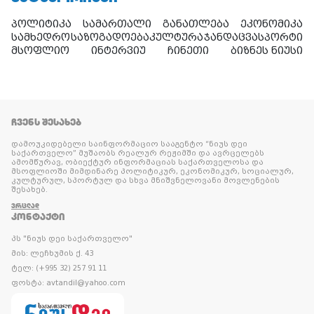
პოლიტიკა
სამართალი
განათლება
ეკონომიკა
სამხედრო
საზოგადოება
კულტურა
ჯანდაცვა
სპორტი
მსოფლიო
ინტერვიუ
ჩინეთი
ბიზნეს ნიუსი
ᲩᲕᲔᲜᲡ ᲨᲔᲡᲐᲮᲔᲑ
დამოუკიდებელი საინფორმაციო სააგენტო “ნიუს დეი
საქართველო” მუშაობს რეალურ რეჟიმში და ავრცელებს
ამომწურავ, ობიექტურ ინფორმაციას საქართველოსა და
მსოფლიოში მიმდინარე პოლიტიკურ, ეკონომიკურ, სოციალურ,
კულტურულ, სპორტულ და სხვა მნიშვნელოვანი მოვლენების
შესახებ.
ᲕᲠᲪᲚᲐᲓ
ᲙᲝᲜᲢᲐᲥᲢᲘ
პს "ნიუს დეი საქართველო"
მის: ლეჩხუმის ქ. 43
ტელ: (+995 32) 257 91 11
ფოსტა: avtandil@yahoo.com