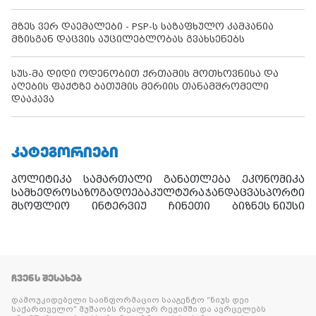
მზეს ვერ დაემალები - PSP-ს საზაფხულო კამპანია
მზისგან დაცვის აუცილებლობას გვახსენებს
სუს-მა დიდი ოდენობით ქრთამის მოთხოვნისა და
აღების ფაქტზე ბათუმის მერიის თანამშრომელი
დააკავა
ᲙᲐᲢᲔᲒᲝᲠᲘᲔᲑᲘ
პოლიტიკა
სამართალი
განათლება
ეკონომიკა
სამხედრო
საზოგადოება
კულტურა
ჯანდაცვა
სპორტი
მსოფლიო
ინტერვიუ
ჩინეთი
ბიზნეს ნიუსი
ᲩᲕᲔᲜᲡ ᲨᲔᲡᲐᲮᲔᲑ
დამოუკიდებელი საინფორმაციო სააგენტო “ნიუს დეი
საქართველო” მუშაობს რეალურ რეჟიმში და ავრცელებს