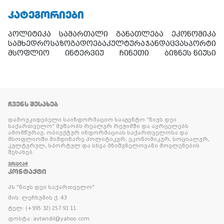
ᲙᲐᲢᲔᲒᲝᲠᲘᲔᲑᲘ
პოლიტიკა
სამართალი
განათლება
ეკონომიკა
სამხედრო
საზოგადოება
კულტურა
ჯანდაცვა
სპორტი
მსოფლიო
ინტერვიუ
ჩინეთი
ბიზნეს ნიუსი
ᲩᲕᲔᲜᲡ ᲨᲔᲡᲐᲮᲔᲑ
დამოუკიდებელი საინფორმაციო სააგენტო “ნიუს დეი
საქართველო” მუშაობს რეალურ რეჟიმში და ავრცელებს
ამომწურავ, ობიექტურ ინფორმაციას საქართველოსა და
მსოფლიოში მიმდინარე პოლიტიკურ, ეკონომიკურ, სოციალურ,
კულტურულ, სპორტულ და სხვა მნიშვნელოვანი მოვლენების
შესახებ.
ᲕᲠᲪᲚᲐᲓ
ᲙᲝᲜᲢᲐᲥᲢᲘ
პს "ნიუს დეი საქართველო"
მის: ლეჩხუმის ქ. 43
ტელ: (+995 32) 257 91 11
ფოსტა: avtandil@yahoo.com