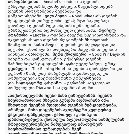
იორდანიდისი
– Annabel’s London-ის ღვინის
განყოფილების ხელმძღვანელი. სპეციალიზდება
ღვინის პროგრამების შექმნასა და
განვითარებაში.
ვილ ჰილი
– Novel Wines-ის ღვინის
შესყიდვების დირექტორი. ექსპერტი ნაკლებად
ცნობილი ღვინის რეგიონების აღმოჩენაში,
განსაკუთრებით აღმოსავლეთ ევროპაში.
რეიჩელ
პოგმორი
– Enotria-ს ღვინის ბაიერი. სპეციალიზდება და
იკვლევს ახალი ღვინის რეგიონებს მსოფლიოს
მასშტაბით.
სანი ჰოჯი
– ღვინის კონსულტანტი და
ავტორი. ცნობილია ინოვაციური მიდგომით ღვინის
ბიზნესის მართვაში.
ჰერი ქრაუთერი
– Good Pair Days-ის
ბაიერი და კონსულტანტი. ექსპერტი ღვინის
წარმოებიდან გაყიდვების სტრატეგიებამდე.
ერიკ
ცვიბელი
– The Samling Hotel-ის ღვინის დირექტორი და
უფროსი სომელიე. მრავალგზის გამარჯვებული
სომელიეების საერთაშორისო კონკურსებში
და
სალვატორე კასტანო
– ევროპის საუკეთესო
სომელიე და Friarwood-ის ღვინის ბაიერი.
„საქართველოში ჩვენი წინა ვიზიტებისას, ჩვენმა
საერთაშორისო მსაჯთა გუნდმა აღმოაჩინა არა
მხოლოდ ქვეყნის მდიდარი ღვინის მემკვიდრეობა,
არამედ - მისი დაყენების ავთენტური კულტურაც.
ჭაჭიდან დაწყებული, ქართული კონიაკით
დამთავრებული, ქართული ალკოჰოლური სასმელების
მრავალფეროვნება ნამდვილად იმსახურებს
საერთაშორისო ყურადღებას. ჩვენ
აღფრთოვანებულები ვართ, რომ წელს ჩვენი