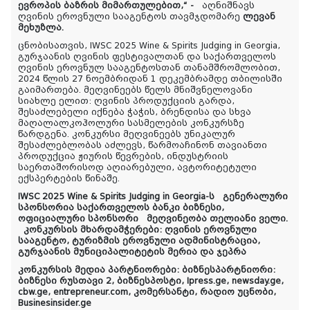
ევროპის ბაზრის მიმართულებით,“ -
აღნიშნავს
ღვინის ეროვნული სააგენტოს თავმჯდომარე
ლევან
მეხუზლა.
ცნობისათვის,
IWSC 2025 Wine & Spirits Judging in Georgia,
გურჯაანის ღვინის ფესტივალთან და საქართველოს
ღვინის ეროვნულ სააგენტოსთან თანამშრომლობით,
2024 წლის 27 ნოემბრიდან 1 დეკემბრამდე თბილისში
გაიმართება.
მეღვინეებს წელს მნიშვნელოვანი
სიახლე ელით: ღვინის პროდუქციის გარდა,
შესაძლებელი იქნება ჭაჭის, ბრენდისა და სხვა
მაღალალკოჰოლური სასმელების კონკურსზე
წარდგენა.
კონკურსი მეღვინეებს უნიკალურ
შესაძლებლობას აძლევს, წარმოაჩინონ თავიანთი
პროდუქცია ჟიურის წევრების, ინდუსტრიის
საერთაშორისოდ აღიარებული, ავტორიტეტული
ექსპერტების წინაშე.
IWSC 2025 Wine & Spirits Judging in Georgia-ს გენერალური
სპონსორია საქართველოს ბანკი ბიზნესი,
ოფიციალური სპონსორი მეღვინეობა თელიანი ველი.
კონკურსის მხარდამჭერები: ღვინის ეროვნული
სააგენტო, ტურიზმის ეროვნული ადმინისტრაცია,
გურჯაანის მუნიციპალიტეტის მერია და ჯეპრა
კონკურსის მედია პარტნიორები: ბიზნესპარტნიორი:
ბიზნესი რუსთავი 2, ბიზნესპოსტი, Ipress.ge, newsday.ge,
cbw.ge, entrepreneur.com, კომერსანტი, რადიო უცნობი,
Businesinsider.ge