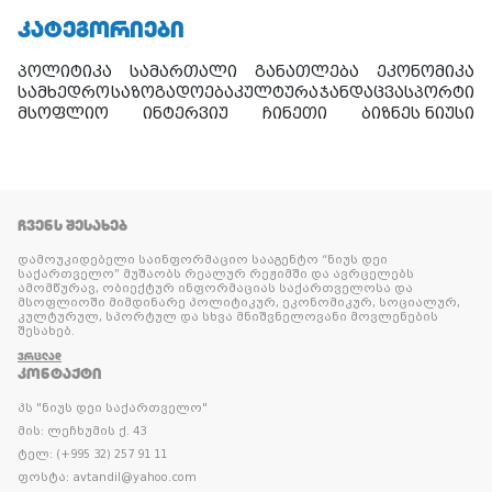
ᲙᲐᲢᲔᲒᲝᲠᲘᲔᲑᲘ
პოლიტიკა
სამართალი
განათლება
ეკონომიკა
სამხედრო
საზოგადოება
კულტურა
ჯანდაცვა
სპორტი
მსოფლიო
ინტერვიუ
ჩინეთი
ბიზნეს ნიუსი
ᲩᲕᲔᲜᲡ ᲨᲔᲡᲐᲮᲔᲑ
დამოუკიდებელი საინფორმაციო სააგენტო “ნიუს დეი
საქართველო” მუშაობს რეალურ რეჟიმში და ავრცელებს
ამომწურავ, ობიექტურ ინფორმაციას საქართველოსა და
მსოფლიოში მიმდინარე პოლიტიკურ, ეკონომიკურ, სოციალურ,
კულტურულ, სპორტულ და სხვა მნიშვნელოვანი მოვლენების
შესახებ.
ᲕᲠᲪᲚᲐᲓ
ᲙᲝᲜᲢᲐᲥᲢᲘ
პს "ნიუს დეი საქართველო"
მის: ლეჩხუმის ქ. 43
ტელ: (+995 32) 257 91 11
ფოსტა: avtandil@yahoo.com