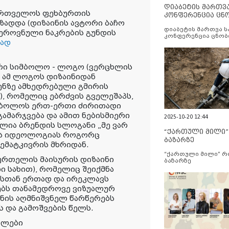
დიაბეტის მართვ
ქართველოს ფეხბურთის
კონფერენცია ცნ
ადდა (დიზაინის ავტორი ბაჩო
და სერვისების გ
დიაბეტის მართვა 
როვნული ნაკრების გუნდის
კონფერენცია ცნობ
ად
სერვისების გაუმჯობ
რი სიმბოლო - ლოგო (ვერცხლის
ა ამ ლოგოს დიზაინიდან
ენზე ამხედრებული გმირის
, რომელიც ებრძვის გველეშაპს,
მბოლოს ერთ-ერთი ძირითადი
გამარჯვება და ამით ნებისმიერი
2025-10-20 12:44
ილია ბრენდის სლოგანი „მე ვარ
“ქართული მილი
ის იდეოლოგიას როგორც
ბაზარზე
ემატკივრის მხრიდან.
“ქართული მილი” 
რთელის მაისურის დიზაინი
ბაზარზე
 სახით), რომელიც შეიქმნა
ასთან ერთად და ირეკლავს
ბს თანამედროვე ვიზუალურ
ენის აღმნიშვნელ წარწერებს
 და გამოშვების წელს.
ალები