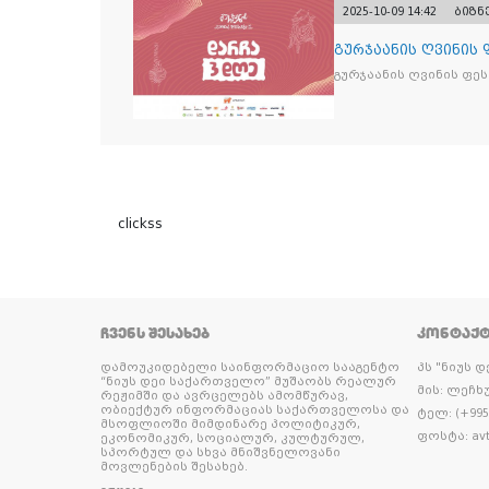
2025-10-09 14:42
ბიზნ
გურჯაანის ღვინის
გურჯაანის ღვინის ფე
clickss
ᲩᲕᲔᲜᲡ ᲨᲔᲡᲐᲮᲔᲑ
ᲙᲝᲜᲢᲐᲥ
დამოუკიდებელი საინფორმაციო სააგენტო
პს "ნიუს 
“ნიუს დეი საქართველო” მუშაობს რეალურ
მის: ლეჩხუ
რეჟიმში და ავრცელებს ამომწურავ,
ობიექტურ ინფორმაციას საქართველოსა და
ტელ: (+995 
მსოფლიოში მიმდინარე პოლიტიკურ,
ფოსტა: avt
ეკონომიკურ, სოციალურ, კულტურულ,
სპორტულ და სხვა მნიშვნელოვანი
მოვლენების შესახებ.