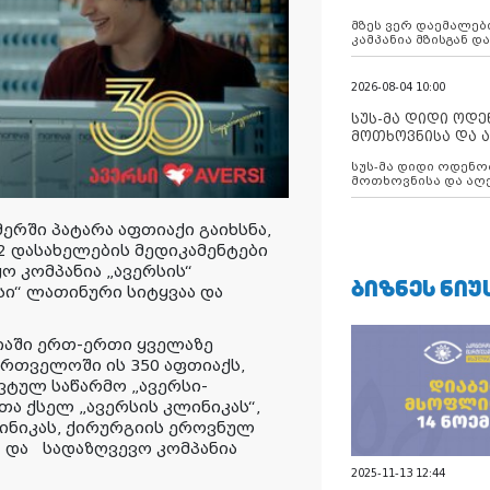
აუცილებლობას გ
მზეს ვერ დაემალები
კამპანია მზისგან 
გვახსენებს
2026-08-04 10:00
სუს-მა დიდი ოდ
მოთხოვნისა და ა
ბათუმის მერიის
სუს-მა დიდი ოდენობით ქრთამის
დააკავა
მოთხოვნისა და აღე
მერიის თანამშრომ
ერში პატარა აფთიაქი გაიხსნა,
დასახელების მედიკამენტები
ო კომპანია „ავერსის“
ᲑᲘᲖᲜᲔᲡ ᲜᲘᲣ
ი“ ლათინური სიტყვაა და
სიაში ერთ-ერთი ყველაზე
ართველოში ის 3
50
აფთიაქს,
ტულ საწარმო „ავერსი-
ა ქსელ „ავერსის კლინიკას“
,
ინიკას, ქირურგიის ეროვნულ
“ და
სადაზღვევო კომპანია
2025-11-13 12:44