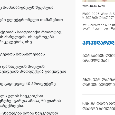
2025-10-16 14:28
ც მომხმარებელს შეუძლია,
IWSC 2026 Wine & Spi
ს ჟიურის უცხოელ
შვები ელექტრონული თამაშებით
ცნობილია
IWSC 2026 Wine & Spirit
ჟიურის უცხოელი წე
ქციობს სააფთიაქო რობოტიც,
ცნობილია
ს ასრულებს. ის აგროვებს
ᲞᲝᲞᲣᲚᲐᲠᲣᲚ
აცევტების, ისე
რთველოს მოსახლეობას
გურჯაანის ღვი
გრძელდება!
ა და სხეულის მოვლის
რენდების პროდუქცია გაიყიდება
მზეს ვერ დაემა
ზე გაყიდვად 40 პროდუქტზე
დაცვის აუცილე
ელს ელის საუკეთესო
ენდზე. გარდა ამისა, 50 ლარის
სუს-მა დიდი ო
საჩუქრდება.
ფაქტზე ბათუმი
ზე ცხადდება წლის საუკეთესო