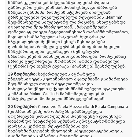
სამზარეულოსა და ხმელთაშუა ზღვისპირეთის
გასაოცარი გემოების წარმოსაჩენად, გაიმართება
საზეიმო ვახშამი, რომლის სტუმრებს მიშლენის
ვარსკვლავით დაჯილდოებული რესტორნის „
Mammà“
შეფ-მზარეული სალვატორე ლა რაჯონე, ახალგაზრდა
იტალიელი შეფ-მზარეულთან, „მასტერშეფის“
ფინალისტ დიეგო ბუტილიონესთან თანამშრომლობით,
მაღალი სამზარეულოს საკუთარ ხედვასა და
სპეციალურად შექმნილ მენიუს შესთავაზებს.
ღონისძიება, რომელიც გურმანებისთვის ნამდვილი
საჩუქარი იქნება, კლასიკური მუსიკალური
ნაწარმოებების თანხლებით გაიმართება, რომლებსაც
მარიკა გულორდავა (სოპრანო), არმაზ დარაშვილი
(ტენორი) და თემურ ელიავა (პიანისტი) შეასრულებენ.
19 ნოემბერი:
საქართველოს აგრარული
უნივერსიტეტის კულინარიულ აკადემიაში გაიმართება
შეფ-მზარეულ დიეგო ბუტილიონესა და
სახელგანთქმული ფქვილის მწარმოებელი იტალიური
კომპანია
Molino Casillo-ს წარმომადგენლების
მასტერკლასი
მომავალი მზარეულებისთვის
.
20 ნოემბერი:
Consorzio Tutela Mozzarella di Bufala Campana-ს
(კამპანიის კამეჩის რძისგან დამზადებული
მოცარელას კონსორციუმის) პრეზიდენტი დომენიკო
რაიმონდო ჩაატარებს სემინარს ენოგასტრონომიული
დარგის, კერძოდ, რესტორნებისა და
საუპერმარკეტების ქსელების სპეციალისტებისთვის.
გაიმართება კამპანიის რეგიონისთვის