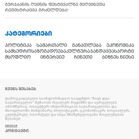
გურჯაანის ღვინის ფესტივალზე მეღვინეთა
რეგისტრაცია გრძელდება!
ᲙᲐᲢᲔᲒᲝᲠᲘᲔᲑᲘ
პოლიტიკა
სამართალი
განათლება
ეკონომიკა
სამხედრო
საზოგადოება
კულტურა
ჯანდაცვა
სპორტი
მსოფლიო
ინტერვიუ
ჩინეთი
ბიზნეს ნიუსი
ᲩᲕᲔᲜᲡ ᲨᲔᲡᲐᲮᲔᲑ
დამოუკიდებელი საინფორმაციო სააგენტო “ნიუს დეი
საქართველო” მუშაობს რეალურ რეჟიმში და ავრცელებს
ამომწურავ, ობიექტურ ინფორმაციას საქართველოსა და
მსოფლიოში მიმდინარე პოლიტიკურ, ეკონომიკურ, სოციალურ,
კულტურულ, სპორტულ და სხვა მნიშვნელოვანი მოვლენების
შესახებ.
ᲕᲠᲪᲚᲐᲓ
ᲙᲝᲜᲢᲐᲥᲢᲘ