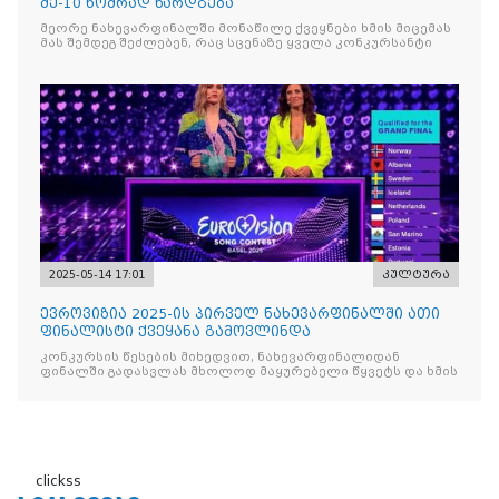
მე-10 ნომრად წარდგება
მეორე ნახევარფინალში მონაწილე ქვეყნები ხმის მიცემას
მას შემდეგ შეძლებენ, რაც სცენაზე ყველა კონკურსანტი
2025-05-14 17:01
კულტურა
ევროვიზია 2025-ის პირველ ნახევარფინალში ათი
ფინალისტი ქვეყანა გამოვლინდა
კონკურსის წესების მიხედვით, ნახევარფინალიდან
ფინალში გადასვლას მხოლოდ მაყურებელი წყვეტს და ხმის
clickss