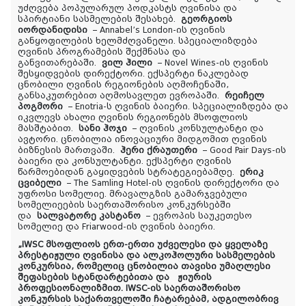
უძღვება პოპულარულ პოდკასტს ღვინისა და
სპირტიანი სასმელების შესახებ.
გეორგიოს
იორდანიდისი
– Annabel’s London-ის ღვინის
განყოფილების ხელმძღვანელი. სპეციალიზდება
ღვინის პროგრამების შექმნასა და
განვითარებაში.
ვილ ჰილი
– Novel Wines-ის ღვინის
შესყიდვების დირექტორი. ექსპერტი ნაკლებად
ცნობილი ღვინის რეგიონების აღმოჩენაში,
განსაკუთრებით აღმოსავლეთ ევროპაში.
რეიჩელ
პოგმორი
– Enotria-ს ღვინის ბაიერი. სპეციალიზდება და
იკვლევს ახალი ღვინის რეგიონებს მსოფლიოს
მასშტაბით.
სანი ჰოჯი
– ღვინის კონსულტანტი და
ავტორი. ცნობილია ინოვაციური მიდგომით ღვინის
ბიზნესის მართვაში.
ჰერი ქრაუთერი
– Good Pair Days-ის
ბაიერი და კონსულტანტი. ექსპერტი ღვინის
წარმოებიდან გაყიდვების სტრატეგიებამდე.
ერიკ
ცვიბელი
– The Samling Hotel-ის ღვინის დირექტორი და
უფროსი სომელიე. მრავალგზის გამარჯვებული
სომელიეების საერთაშორისო კონკურსებში
და
სალვატორე კასტანო
– ევროპის საუკეთესო
სომელიე და Friarwood-ის ღვინის ბაიერი.
„IWSC მსოფლიოს ერთ-ერთი უძველესი და ყველაზე
პრესტიჟული ღვინისა და ალკოჰოლური სასმელების
კონკურსია, რომელიც ცნობილია თავისი უმაღლესი
შეფასების სტანდარტებითა და ჟიურის
პროფესიონალიზმით. IWSC-ის საერთაშორისო
კონკურსის საქართველოში ჩატარებამ, ადგილობრივ