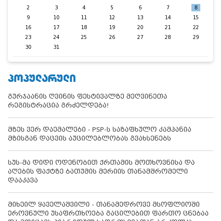
2
3
4
5
6
7
8
9
10
11
12
13
14
15
16
17
18
19
20
21
22
23
24
25
26
27
28
29
30
31
ᲞᲝᲞᲣᲚᲐᲠᲣᲚᲘ
გურჯაანის ღვინის ფესტივალზე მეღვინეთა
რეგისტრაცია გრძელდება!
მზეს ვერ დაემალები - PSP-ს საზაფხულო კამპანია
მზისგან დაცვის აუცილებლობას გვახსენებს
სუს-მა დიდი ოდენობით ქრთამის მოთხოვნისა და
აღების ფაქტზე ბათუმის მერიის თანამშრომელი
დააკავა
მიხეილ ყაველაშვილი - თანამედროვე მსოფლიოში
ეროვნული უსაფრთხოება გაცილებით ფართო ცნებაა