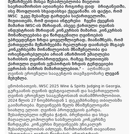
მეწარმეებს მისცა შესაძლებლობა მიეღოთ
საერთაშორისო აღიარება როგორც დიდ ბრიტანეთში,
ისე მსოფლიოს სხვადასხვა ქვეყანაში. ის ფაქტი, რომ
IWSC უკვე მესამედ ტარდება საქართველოში,
მიუთითებს, რომ დიდია ინტერესი ჩვენი ქვეყნის
მიმართ IWSC-ის მხრიდან, ასევე ქართული ღვინის
ინდუსტრიის მხრიდან კონკურსის მიმართ. კონკურსის
მონაწილეებისა და წარდგენილი ღვინოების
უპრეცდენტო ზრდა ყოველწლიურად, მიანიშნებს, რომ
ქართველმა მეწარმეებმა რეალურად დაინახეს მსგავს
კონკურსებში მონაწილეობის მნიშვნელობა და
ორიენტირებულები არიან აწარმოონ უმაღლესი
ხარისხის ღვინოპროდუქცია, რაზეც მიუთითებს
ქართული ღვინის ექსპორტის ზრდის ტენდეციები
ევროპის ბაზრის მიმართულებით,“ -
აღნიშნავს
ღვინის ეროვნული სააგენტოს თავმჯდომარე
ლევან
მეხუზლა.
ცნობისათვის,
IWSC 2025 Wine & Spirits Judging in Georgia,
გურჯაანის ღვინის ფესტივალთან და საქართველოს
ღვინის ეროვნულ სააგენტოსთან თანამშრომლობით,
2024 წლის 27 ნოემბრიდან 1 დეკემბრამდე თბილისში
გაიმართება.
მეღვინეებს
წელს
მნიშვნელოვანი
სიახლე
ელით
:
ღვინის
პროდუქციის
გარდა
,
შესაძლებელი
იქნება
ჭაჭის
,
ბრენდისა
და
სხვა
მაღალალკოჰოლური
სასმელების
კონკურსზე
წარდგენა
.
კონკურსი მეღვინეებს უნიკალურ
შესაძლებლობას აძლევს, წარმოაჩინონ თავიანთი
პროდუქცია ჟიურის წევრების, ინდუსტრიის