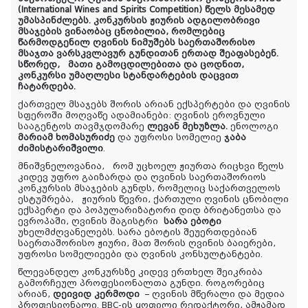
(
International Wines and Spirits Competition
) წელს მესამედ
უმასპინძლებს. კონკურსის ჟიურის ადგილობრივი
მსაჯების ვინაობაც ცნობილია, რომლებიც
წარმოდგენილ ღვინის ნიმუშებს
საერთაშორისო
მსაჯთა ვარსკვლავურ გუნდით
ან
ერთად შეაფასებენ.
სწორედ, მათი
გამოცდილებითა და ცოდნით,
კონკურსი უმაღლესი სტანდარტების დაცვით
ჩატარდება.
ქართველ მსაჯებს შორის არიან ექსპერტები და ღვინის
სფეროში მოღვაწე ადამიანები: ღვინის ეროვნული
სააგენტოს თავმჯდომარე
ლევან მეხუზლა.
ენოლოგი
მარიამ ხომასურიძე
და უფროსი სომელიე
ჯაბა
ძიმისტარიშვილი
.
მნიშვნელოვანია, რომ
უცხოელ ჟიურთა რიცხვი წელს
კიდევ უფრო გაიზარდა და
ღვინის საერთაშორიოს
კონკურსის მსაჯების გუნდს, რომელიც საქართველოს
ესტუმრება, ჟიურის წევრი,
ქართული ღვინის ცნობილი
ექსპერტი და პოპულარიზატორი დიდ ბრიტანეთსა და
ევროპაში, ღვინის მაგისტრი
სარა ებოტი
უხელმძღვანელებს. სარა ებოტის შეუერთდებიან
საერთაშორისო ჟიური, მათ შორის ღვინის ბაიერები,
უფროსი სომელიეები და ღვინის კონსულტანტები.
წლევანდელ კონკურსზე კიდევ ერთხელ შეიკრიბა
გამორჩეულ პროფესიონალთა გუნდი. როგორებიც
არიან,
დეივიდ კერმოდი
– ღვინის მწერალი და მედია
პროფესიონალი. BBC-ის ყოფილი რედაქტორი, ამჟამად