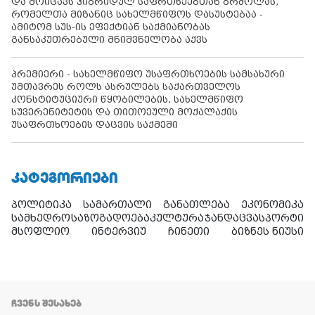
და მოიცავს ჰიბრიდულ საფრთხეებთან ბრძოლას,
რომელთა მიზანიც სახელმწიფოს დასუსტებაა -
ამიტომ სუს-ის ეფექტიან საქმიანობას
განსაკუთრებული მნიშვნელობა აქვს
პრემიერი - სახელმწიფო უსაფრთხოების სამსახური
უმთავრეს როლს ასრულებს საქართველოს
კონსტიტუციური წყობილების, სახელმწიფო
სუვერენიტეტის და თითოეული მოქალაქის
უსაფრთხოების დაცვის საქმეში
ᲙᲐᲢᲔᲒᲝᲠᲘᲔᲑᲘ
პოლიტიკა
სამართალი
განათლება
ეკონომიკა
სამხედრო
საზოგადოება
კულტურა
ჯანდაცვა
სპორტი
მსოფლიო
ინტერვიუ
ჩინეთი
ბიზნეს ნიუსი
ᲩᲕᲔᲜᲡ ᲨᲔᲡᲐᲮᲔᲑ