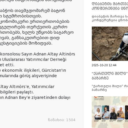
დიაბეტის მართვ
კონფერენცია ცნ
საბჭოს თავმჯდომარემ ბატონ
და სერვისების გ
ი სტუმრობისთვის.
დიაბეტის მართვა 
კონფერენცია ცნობ
 ეკონომიკური ურთიერთობების
სერვისების გაუმჯობ
 არეგულირებს თურქეთის კერძო
თობებს, ხელს უწყობს საგარეო
ვას, განსაკუთრებით დიდ
ესტიციების მოზიდვას.
konsolosu Sayın Adnan Altay Altinörs
 Uluslararası Yatırımcılar Derneği
t etti.
2025-10-20 12:44
e ekonomik ilişkileri, Gürcistan'ın
“ქართული მილი
ularında görüş alışverişinde
ბაზარზე
ay Altınörs’e, Yatırımcılar
“ქართული მილი” 
ბაზარზე
ilgileri paylaştı.
ın Adnan Bey’e ziyaretinden dolayı
ნანახია:
1504