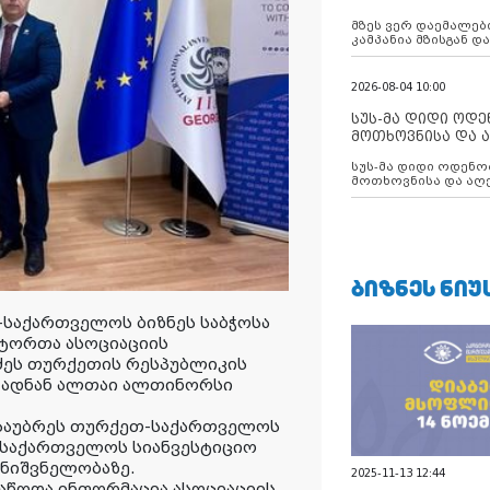
აუცილებლობას გ
მზეს ვერ დაემალები
კამპანია მზისგან 
გვახსენებს
2026-08-04 10:00
სუს-მა დიდი ოდ
მოთხოვნისა და ა
ბათუმის მერიის
სუს-მა დიდი ოდენობით ქრთამის
დააკავა
მოთხოვნისა და აღე
მერიის თანამშრომ
ᲑᲘᲖᲜᲔᲡ ᲜᲘᲣ
თ-საქართველოს ბიზნეს საბჭოსა
ტორთა ასოციაციის
აძეს თურქეთის რესპუბლიკის
ი ადნან ალთაი ალთინორსი
ისაუბრეს თურქეთ-საქართველოს
 საქართველოს სიანვესტიციო
მნიშვნელობაზე.
2025-11-13 12:44
მიაწოდა ინფორმაცია
ასოციაციის