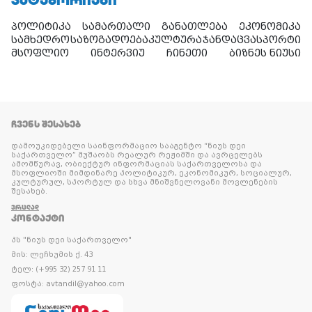
პოლიტიკა
სამართალი
განათლება
ეკონომიკა
სამხედრო
საზოგადოება
კულტურა
ჯანდაცვა
სპორტი
მსოფლიო
ინტერვიუ
ჩინეთი
ბიზნეს ნიუსი
ᲩᲕᲔᲜᲡ ᲨᲔᲡᲐᲮᲔᲑ
დამოუკიდებელი საინფორმაციო სააგენტო “ნიუს დეი
საქართველო” მუშაობს რეალურ რეჟიმში და ავრცელებს
ამომწურავ, ობიექტურ ინფორმაციას საქართველოსა და
მსოფლიოში მიმდინარე პოლიტიკურ, ეკონომიკურ, სოციალურ,
კულტურულ, სპორტულ და სხვა მნიშვნელოვანი მოვლენების
შესახებ.
ᲕᲠᲪᲚᲐᲓ
ᲙᲝᲜᲢᲐᲥᲢᲘ
პს "ნიუს დეი საქართველო"
მის: ლეჩხუმის ქ. 43
ტელ: (+995 32) 257 91 11
ფოსტა: avtandil@yahoo.com