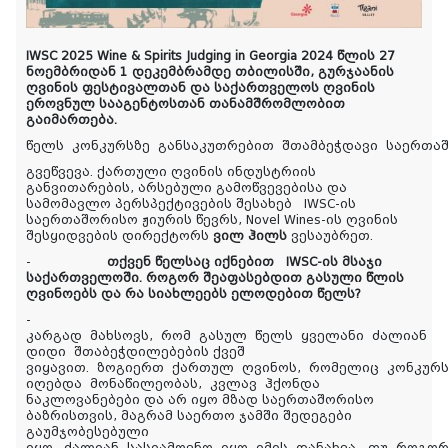
IWSC 2025 Wine & Spirits Judging in Georgia 2024 წლის 27
ნოემბრიდან 1 დეკემბრამდე თბილისში, გურჯაანის
ღვინის ფესტივალთან და საქართველოს ღვინის
ეროვნულ სააგენტოსთან თანამშრომლობით
გაიმართება.
წელს კონკურსზე განსაკუთრებით შთამბეჭდავი საერთ
გვეწვევა.
ქართული ღვინის ინდუსტრიის
განვითარების, არსებული გამოწვევებისა და
სამომავლო პერსპექტივების შესახებ IWSC-ის
საერთაშორისო ჟიურის წევრს, Novel Wines-ის ღვინის
შესყიდვების დირექტორს
ვილ ჰილს
ვესაუბრეთ.
-
თქვენ წელსაც იქნებით IWSC-ის მსაჯი
საქართველოში. როგორ შეაფასებდით გასული წლის
ღვინოებს და რა სიახლეებს ელოდებით წელს?
-
კარგად მახსოვს, რომ გასულ წელს ყველანი ძალიან
დიდი შთაბეჭდილებების ქვეშ
ვიყავით. ზოგიერთ ქართულ ღვინოს, რომელიც კონკურს
იღებდა მონაწილეობას, კვლავ ჰქონდა
ნაკლოვანებები და არ იყო მზად საერთაშორისო
ბაზრისთვის, მაგრამ საერთო ჯამში შედეგები
გაუმჯობესებული
იყო. ძალიან სასიამოვნო იყო იმის დანახვა, თუ როგო