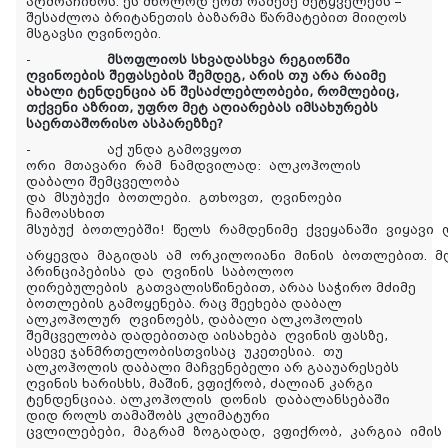
აღმოაჩინოს. ეს მხოლოდ ერთ რამეზე მეტყველებს –
შესაძლოა ბრიტანეთის ბაზარმა წარმატებით მიიღოს
მსგავსი ღვინოები.
-
მსოფლიოს სხვადასხვა რეგიონში
ღვინოების შეფასების შემდეგ, არის თუ არა რაიმე
ახალი ტენდენცია ან შესაძლებლობები, რომლებიც,
თქვენი აზრით, უფრო მეტ აღიარებას იმსახურებს
საერთაშორისო ასპარეზზე?
-
აქ უნდა გამოვყოთ
ორი მთავარი რამ ნამდვილად: ალკოჰოლის
დაბალი შემცველობა
და მსუბუქი ბოთლები. გთხოვთ, ღვინოები
ჩამოასხით
მსუბუქ ბოთლებში! წელს რამდენიმე ქვეყანაში ვიყავი
არყევდა მაგიდას ამ ორკილოიანი მინის ბოთლებით. 
პრინციპებისა და ღვინის საბოლოო
ღირებულების გათვალისწინებით, არაა საჭირო მძიმე
ბოთლების გამოყენება. რაც შეეხება დაბალ
ალკოჰოლურ ღვინოებს, დაბალი ალკოჰოლის
შემცველობა დადებითად აისახება ღვინის ფასზე,
ასევე ჯანმრთელობისთვისაც უკეთესია. თუ
ალკოჰოლის დაბალი მაჩვენებელი არ გააუარესებს
ღვინის ხარისხს, მაშინ, ვფიქრობ, ძალიან კარგი
ტენდენციაა. ალკოჰოლის დონის დაბალანსებაში
დიდ როლს თამაშობს კლიმატური
ცვლილებები, მაგრამ ზოგადად, ვფიქრობ, კარგია იმის