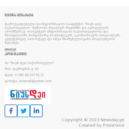
ᲩᲕᲔᲜᲡ ᲨᲔᲡᲐᲮᲔᲑ
დამოუკიდებელი საინფორმაციო სააგენტო “ნიუს დეი
საქართველო” მუშაობს რეალურ რეჟიმში და ავრცელებს
ამომწურავ, ობიექტურ ინფორმაციას საქართველოსა და
მსოფლიოში მიმდინარე პოლიტიკურ, ეკონომიკურ, სოციალურ,
კულტურულ, სპორტულ და სხვა მნიშვნელოვანი მოვლენების
შესახებ.
ᲕᲠᲪᲚᲐᲓ
ᲙᲝᲜᲢᲐᲥᲢᲘ
პს "ნიუს დეი საქართველო"
მის: ლეჩხუმის ქ. 43
ტელ: (+995 32) 257 91 11
ფოსტა: avtandil@yahoo.com
Copyright © 2023 Newsday.ge
Created by
Proservice