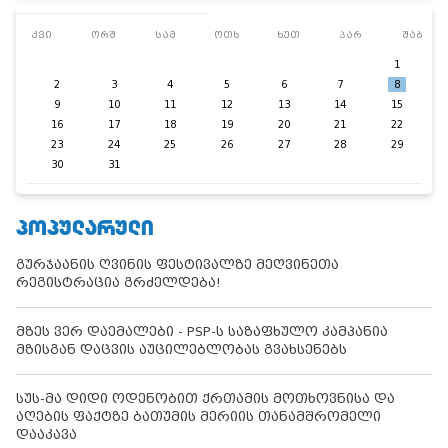
კვი
ორშ
სამ
ოთხ
ხუთ
პარ
შაბ
1
2
3
4
5
6
7
8
9
10
11
12
13
14
15
16
17
18
19
20
21
22
23
24
25
26
27
28
29
30
31
ᲞᲝᲞᲣᲚᲐᲠᲣᲚᲘ
გურჯაანის ღვინის ფესტივალზე მეღვინეთა
რეგისტრაცია გრძელდება!
მზეს ვერ დაემალები - PSP-ს საზაფხულო კამპანია
მზისგან დაცვის აუცილებლობას გვახსენებს
სუს-მა დიდი ოდენობით ქრთამის მოთხოვნისა და
აღების ფაქტზე ბათუმის მერიის თანამშრომელი
დააკავა