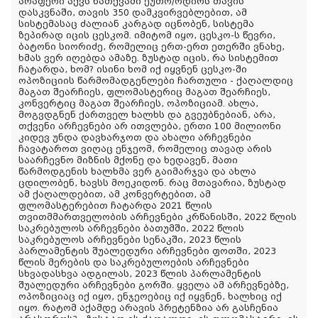
არაფერი აქვს ნათქვამი ეუთო/ოდირს თავის
დასკვნაში, თავის 350 დამკვირვებლებით, ამ
სისტემასაც ძალიან კარგად იცნობენ, სისტემა
ზეპირად იცის ცესკომ. იმიტომ იყო, ცესკო-ს წევრი,
ბატონი სიორიძე, რომელიც ერთ-ერთ ეთერში ვნახე,
ხმას ვერ იღებდა ამაზე. ზუსტად იცის, რა სისტემით
ჩატარდა, ხომ? ისინი ხომ იქ იყვნენ ცესკო-ში
ოპოზიციის წარმომადგენლები ჩართული - ქაღალდიც
მაგათ შეარჩიეს, ფლომასტერიც მაგათ შეარჩიეს,
კონვერტიც მაგათ შეარჩიეს, ოპოზიციამ. ახლა,
მოგვდგნენ ქართველ ხალხს და გვეუბნებიან, არა,
თქვენი არჩევნები არ ითვლება, ერთი 100 მილიონი
კიდევ უნდა დავხარჯოთ და ახალი არჩევნები
ჩავატაროთ ვიღაც ენჯეომ, რომელიც თავად არის
საარჩევნო მიზნის მქონე და ხედავენ, მათი
წარმოდგენის ხალხმა ვერ გაიმარჯვა და ახლა
ცდილობენ, ხავსს მოეკიდონ. რაც მთავარია, ზუსტად
ამ ქაღალდებით, ამ კონვერტებით, ამ
ფლომასტერებით ჩატარდა 2021 წლის
თვითმმართველობის არჩევნები კრწანისში, 2022 წლის
საკრებულოს არჩევნები ბათუმში, 2022 წლის
საკრებულოს არჩევნები სენაკში, 2023 წლის
პარლამენტის შუალედური არჩევნები ფოთში, 2023
წლის მერების და საკრებულოების არჩევნები
სხვადასხვა ადგილას, 2023 წლის პარლამენტის
შუალედური არჩევნები გორში. ყველა ამ არჩევნებზე,
ოპოზიციაც იქ იყო, ენჯეოებიც იქ იყვნენ, ხალხიც იქ
იყო. რატომ აქამდე არავის პრეტენზია არ გასჩენია