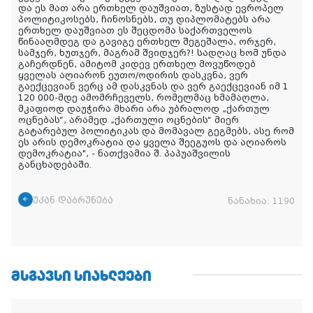
და ეს მათ არა ერთხელ დაუშვიათ, ზუსტად ევროპელ
პოლიტიკოსებს, ჩინოსნებს, თუ დიპლომატებს არა
ერთხელ დაუშვიათ ეს შეცდომა საქართველოს
წინააღმდეგ და გავიგე ერთხელ შეგეშალა, ორჯერ,
სამჯერ, ხუთჯერ, მაგრამ შვიდჯერ?! სადღაც ხომ უნდა
გაჩერდნენ, ამიტომ კიდევ ერთხელ მოვუწოდებ
ყველას აღიარონ ეუთო/ოდირის დასკვნა, ვერ
გაექცევიან ვერც ამ დასკვნას და ვერ გაექცევიან იმ 1
120 000-მდე ამომრჩეველს, რომელმაც ხმამაღლა,
მკაფიოდ დაუჭირა მხარი არა უბრალოდ „ქართულ
ოცნებას“, არამედ „ქართული ოცნების“ მიერ
გატარებულ პოლიტიკას და მომავალ გეგმებს, ასე რომ
ეს არის დემოკრატია და ყველა შეეგუოს და აღიაროს
დემოკრატია
", - ნათქვამია შ. პაპუაშვილის
განცხადებაში
.
უკან დაბრუნება
ნანახია:
1190
ᲛᲡᲒᲐᲕᲡᲘ ᲡᲘᲐᲮᲚᲔᲔᲑᲘ