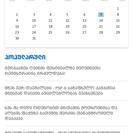
კვი
ორშ
სამ
ოთხ
ხუთ
პარ
შაბ
1
2
3
4
5
6
7
8
9
10
11
12
13
14
15
16
17
18
19
20
21
22
23
24
25
26
27
28
29
30
31
ᲞᲝᲞᲣᲚᲐᲠᲣᲚᲘ
გურჯაანის ღვინის ფესტივალზე მეღვინეთა
რეგისტრაცია გრძელდება!
მზეს ვერ დაემალები - PSP-ს საზაფხულო კამპანია
მზისგან დაცვის აუცილებლობას გვახსენებს
სუს-მა დიდი ოდენობით ქრთამის მოთხოვნისა და
აღების ფაქტზე ბათუმის მერიის თანამშრომელი
დააკავა