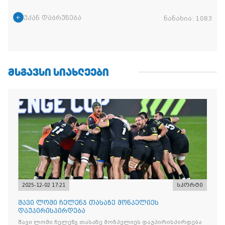
უკან დაბრუნება
ნანახია:
1083
ᲛᲡᲒᲐᲕᲡᲘ ᲡᲘᲐᲮᲚᲔᲔᲑᲘ
2025-12-02 17:21
სპორტი
შავი ლომი ჩელენჯ თასაზე მონპელიეს
დაუპირისპირდება
შავი ლომი ჩელენჯ თასაზე მონპელიეს დაუპირისპირდება