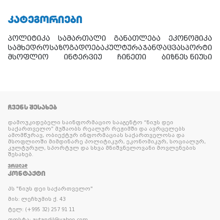
ᲙᲐᲢᲔᲒᲝᲠᲘᲔᲑᲘ
პოლიტიკა
სამართალი
განათლება
ეკონომიკა
სამხედრო
საზოგადოება
კულტურა
ჯანდაცვა
სპორტი
მსოფლიო
ინტერვიუ
ჩინეთი
ბიზნეს ნიუსი
ᲩᲕᲔᲜᲡ ᲨᲔᲡᲐᲮᲔᲑ
დამოუკიდებელი საინფორმაციო სააგენტო “ნიუს დეი
საქართველო” მუშაობს რეალურ რეჟიმში და ავრცელებს
ამომწურავ, ობიექტურ ინფორმაციას საქართველოსა და
მსოფლიოში მიმდინარე პოლიტიკურ, ეკონომიკურ, სოციალურ,
კულტურულ, სპორტულ და სხვა მნიშვნელოვანი მოვლენების
შესახებ.
ᲕᲠᲪᲚᲐᲓ
ᲙᲝᲜᲢᲐᲥᲢᲘ
პს "ნიუს დეი საქართველო"
მის: ლეჩხუმის ქ. 43
ტელ: (+995 32) 257 91 11
ფოსტა: avtandil@yahoo.com