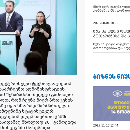
აუცილებლობას გ
მზეს ვერ დაემალები
კამპანია მზისგან 
გვახსენებს
2026-08-04 10:00
სუს-მა დიდი ოდ
მოთხოვნისა და ა
ბათუმის მერიის
სუს-მა დიდი ოდენობით ქრთამის
დააკავა
მოთხოვნისა და აღე
მერიის თანამშრომ
ᲑᲘᲖᲜᲔᲡ ᲜᲘᲣ
ელექტრონული ტექნოლოგიების
საარჩევნო ადმინისტრაციის
მ შესაბამისი შედეგი გამოიღო
დოთ, რომ ჩვენს მიერ პროცესის
აპზე იყო სწორად წარმართული.
ამდენიმე სტატისტიკურ
ჩევნების დღეს საერთო ჯამში
, საიდანაც მხოლოდ 20 გამოვიდა
2025-11-13 12:44
შემთხვევაში მოხერხდა