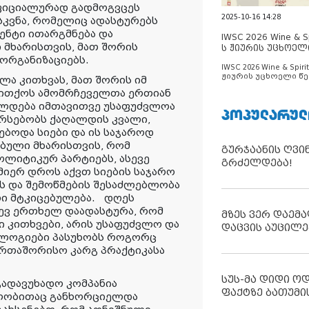
ფიციალურად გადმოგვცეს
2025-10-16 14:28
სკვნა, რომელიც ადასტურებს
ენტი ითარგმნება და
IWSC 2026 Wine & Spi
 მხარისთვის, მათ შორის
ს ჟიურის უცხოელ
ცნობილია
ორგანიზაციებს.
IWSC 2026 Wine & Spirit
ჟიურის უცხოელი წე
ლა კითხვას, მათ შორის იმ
ცნობილია
თითქოს ამომრჩეველთა ერთიან
რალდება იმთავითვე უსაფუძვლოა
ᲞᲝᲞᲣᲚᲐᲠᲣᲚ
არსებობს ქაღალდის კვალი,
ებოდა სიები და ის საჯაროდ
ბული მხარისთვის, რომ
გურჯაანის ღვი
ოლიტიკურ პარტიებს, ასევე
გრძელდება!
მიერ დროს აქვთ სიების საჯარო
ს და შემოწმების შესაძლებლობა
თი მტკიცებულება. დღეს
დევ ერთხელ დაადასტურა, რომ
მზეს ვერ დაემა
 კითხვები, არის უსაფუძვლო და
დაცვის აუცილე
ოლოგიები პასუხობს როგორც
რთაშორისო კარგ პრაქტიკასა
სუს-მა დიდი ო
გადავუხადო კომპანია
ფაქტზე ბათუმი
მლობითაც განხორციელდა