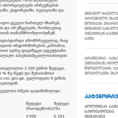
გახსენებთ, რომ აღნიშნული
ში ახორციელებს არჩევნების
დაში, ესტონეთში, ბელგიაში და
მიხეილ ყაველ
ეროვნული უსა
ადო ყველა ჩართულ მხარეს,
მოიცავს ჰიბრ
ს და იმ უწყებებს, რომლებიც
მიზანიც სახელმ
ვენთან თანამშრომლობდნენ.
ეფექტიან საქმ
აქვს
ადაპტირდა ამომრჩეველიც, რაც
აციის ინფორმირების კამპანია,
რით ადრე დავიწყეთ ეფექტიანი
ქალაქო პასუხისმგებლობისთვის
პრემიერი - სა
უმთავრეს როლ
წყობილების, ს
ათვლილია 3 100 უბნის შედეგი,
მოქალაქის უსა
 %-ზე მეტს და შესაბამისი
s.cec.gov.ge. ველოდები 9 უბნის
ოეთიდან.
ჩეველთა ხმები გადანაწილდა
ᲙᲐᲢᲔᲒᲝᲠᲘᲔ
შედეგი
შედეგი
პოლიტიკა
სამ
(რაოდენობა)
(%)
საზოგადოება
3 950
0.191
ინტერვიუ