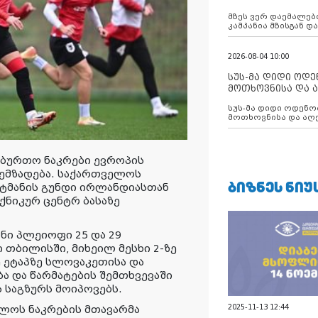
აუცილებლობას გ
მზეს ვერ დაემალები
კამპანია მზისგან 
გვახსენებს
2026-08-04 10:00
სუს-მა დიდი ოდ
მოთხოვნისა და ა
ბათუმის მერიის
სუს-მა დიდი ოდენობით ქრთამის
დააკავა
მოთხოვნისა და აღე
მერიის თანამშრომ
ბურთო ნაკრები ევროპის
 ემზადება. საქართველოს
ᲑᲘᲖᲜᲔᲡ ᲜᲘᲣ
ნტმანის გუნდი ირლანდიასთან
ქნიკურ ცენტრ ბასაზე
ი პლეიოფი 25 და 29
 თბილისში, მიხეილ მესხი 2-ზე
 ეტაპზე სლოვაკეთისა და
ა და წარმატების შემთხვევაში
ს საგზურს მოიპოვებს.
2025-11-13 12:44
ლოს ნაკრების მთავარმა