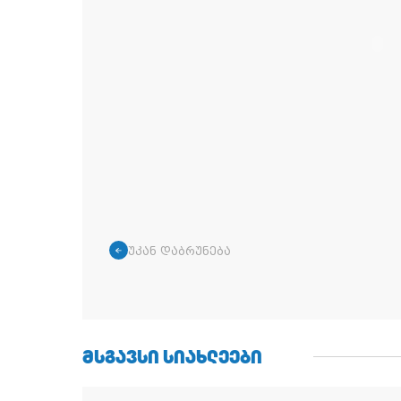
უკან დაბრუნება
ᲛᲡᲒᲐᲕᲡᲘ ᲡᲘᲐᲮᲚᲔᲔᲑᲘ