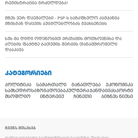
რეგისტრაცია გრძელდება!
მზეს ვერ დაემალები - PSP-ს საზაფხულო კამპანია
მზისგან დაცვის აუცილებლობას გვახსენებს
სუს-მა დიდი ოდენობით ქრთამის მოთხოვნისა და
აღების ფაქტზე ბათუმის მერიის თანამშრომელი
დააკავა
ᲙᲐᲢᲔᲒᲝᲠᲘᲔᲑᲘ
პოლიტიკა
სამართალი
განათლება
ეკონომიკა
სამხედრო
საზოგადოება
კულტურა
ჯანდაცვა
სპორტი
მსოფლიო
ინტერვიუ
ჩინეთი
ბიზნეს ნიუსი
ᲩᲕᲔᲜᲡ ᲨᲔᲡᲐᲮᲔᲑ
დამოუკიდებელი საინფორმაციო სააგენტო “ნიუს დეი