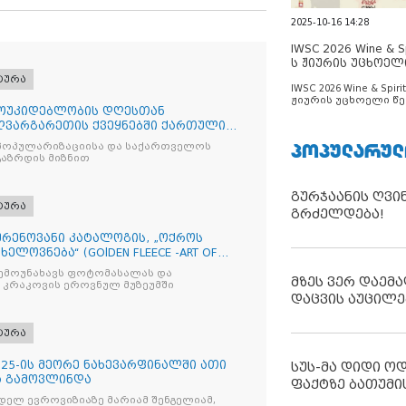
2025-10-16 14:28
IWSC 2026 Wine & Spi
ს ჟიურის უცხოელ
ცნობილია
ტურა
IWSC 2026 Wine & Spirit
ჟიურის უცხოელი წე
ოუკიდებლობის დღესთან
ცნობილია
ღვარგარეთის ქვეყნებში ქართული
 აღ
ᲞᲝᲞᲣᲚᲐᲠᲣᲚ
პოპულარიზაციისა და საქართველოს
გაზრდის მიზნით
გურჯაანის ღვი
ტურა
გრძელდება!
რენოვანი კატალოგის, „ოქროს
ხელოვნება“ (GOlDEN FLEECE -ART OF
შემოუნახავს ფოტომასალას და
მზეს ვერ დაემა
 კრაკოვის ეროვნულ მუზეუმში
დაცვის აუცილე
ტურა
2025-ის მეორე ნახევარფინალში ათი
სუს-მა დიდი ო
ა გამოვლინდა
ფაქტზე ბათუმი
ელ ევროვიზიაზე მარიამ შენგელიამ,