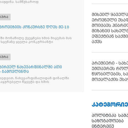
რადგინა. სამწუხაროდ
მიხეილ ყაველ
ტურა
ეროვნული უსა
მოიცავს ჰიბრ
ვროვიზიის კონკურსზე დღეს მე-10
მიზანიც სახელმ
ეფექტიან საქმ
ი მონაწილე ქვეყნები ხმის მიცემას მას
აქვს
ც სცენაზე ყველა კონკურსანტი
ტურა
პრემიერი - სა
 პირველ ნახევარფინალში ათი
უმთავრეს როლ
ა გამოვლინდა
წყობილების, ს
იხედვით, ნახევარფინალიდან ფინალში
მოქალაქის უსა
აყურებელი წყვეტს და ხმის
ᲙᲐᲢᲔᲒᲝᲠᲘᲔ
პოლიტიკა
სამ
საზოგადოება
ინტერვიუ