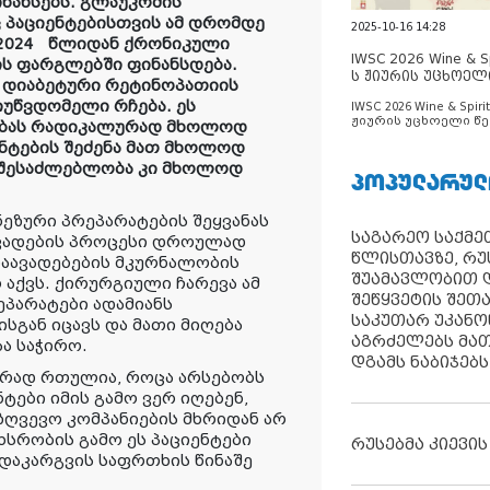
ნანსებს. გლაუკომის
 პაციენტებისთვის ამ დრომდე
2025-10-16 14:28
2024
წლიდან ქრონიკული
IWSC 2026 Wine & Spi
ს ფარგლებში ფინანსდება.
ს ჟიურის უცხოელ
ა დიაბეტური რეტინოპათიის
ცნობილია
იუწვდომელი რჩება. ეს
IWSC 2026 Wine & Spirit
ჟიურის უცხოელი წე
რებას რადიკალურად მხოლოდ
ცნობილია
ენტების შეძენა მათ მხოლოდ
ი შესაძლებლობა კი მხოლოდ
ᲞᲝᲞᲣᲚᲐᲠᲣᲚ
ეზური პრეპარატების შეყვანას
საგარეო საქმეთ
ავადების პროცესი დროულად
წლისთავზე, რუ
 დაავადებების მკურნალობის
შუამავლობით დ
აქვს. ქირურგიული ჩარევა ამ
შეწყვეტის შეთ
ეპარატები ადამიანს
საკუთარ უკან
სგან იცავს და მათი მიღება
აგრძელებს მათ
ა საჭირო.
დგამს ნაბიჯებს
ურად რთულია, როცა არსებობს
ტები იმის გამო ვერ იღებენ,
ზღვევო კომპანიების მხრიდან არ
ახსრობის გამო ეს პაციენტები
რუსებმა კიევის
დაკარგვის საფრთხის წინაშე