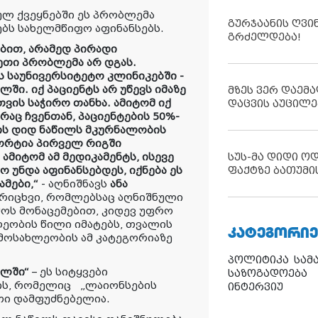
ულ ქვეყნებში ეს პრობლემა
გურჯაანის ღვი
ბს სახელმწიფო აფინანსებს.
გრძელდება!
ით, არამედ პირადი
ეთი პრობლემა არ დგას.
ს საუნივერსიტეტო კლინიკებში -
ლში. იქ პაციენტს არ უწევს იმაზე
მზეს ვერ დაემა
ვის საჭირო თანხა. ამიტომ იქ
დაცვის აუცილე
რაც ჩვენთან, პაციენტების 50%-
ბის დიდ ნაწილს მკურნალობის
ფორტია პირველ რიგში
სუს-მა დიდი ო
 ამიტომ ამ მედიკამენტს, ისევე
ფაქტზე ბათუმი
ო უნდა აფინანსებდეს, იქნება ეს
მები,“
- აღნიშნავს
ანა
ს რიცხვი, რომლებსაც აღნიშნული
ნმოს მონაცემებით, კიდევ უფრო
ლეობის წილი იმატებს, თვალის
ᲙᲐᲢᲔᲒᲝᲠᲘᲔ
 მოსახლეობის ამ კატეგორიაზე
პოლიტიკა
სამ
ულში“
– ეს სიტყვები
საზოგადოება
ის, რომელიც
„ლაიონსების
ინტერვიუ
თი დამფუძნებელია.