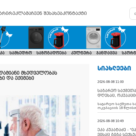
არი
რეკლამა
ჩვენ შესახებ
კონტაქტი
კა
სამხედრო
საზოგადოება
კულტურა
ჯანდაცვა
სპორტ
ᲡᲘᲐᲮᲚᲔᲔᲑᲘ
ადამიანი მხედველობას
ბი და ექიმები
2026-08-08 11:00
საგარეო საქმეთა
დღესაც, ოკუპაცი
რუსეთი არ ასრუ
საგარეო საქმეთა ს
შუამავლ
ოკუპაციის 18 წლის
ასრულებს ევროკავ
დადებულ 2008 წლის
შეწყვეტის შეთანხმე
2026-08-08 10:49
აფართოებს საკუთ
ოკუპირებულ რეგიონ
ეკა კუპატაძე - "
მილიტარიზაციის პ
ვისაც გიგა სექს
დგამს ნაბიჯებს მა