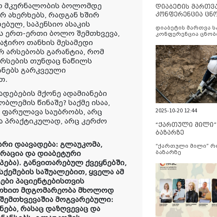
მო მკურნალობის ბოლომდე
დიაბეტის მართვ
კონფერენცია ცნ
ერ ახერხებს, რადგან ხშირ
და სერვისების გ
ებულ, საპენსიო ასაკის
დიაბეტის მართვა 
ს ერთ-ერთი ბოლო შემთხვევა,
კონფერენცია ცნობ
სერვისების გაუმჯობ
აჭირო თანხის მესამედი
რ არსებობს გარანტია, რომ
ურსების თუნდაც ნაწილს
იანებს გარკვეული
თ.
დებების მქონე ადამიანები
ბლემის წინაშე? საქმე ისაა,
2025-10-20 12:44
 ფარულავა საუბრობს, არც
ა პრაქტიკულად, არც კერძო
“ქართული მილი
ბაზარზე
არი დაავადება: გლაუკომა,
“ქართული მილი” 
ბაზარზე
ერაცია და დიაბეტური
ება). განვითარებულ ქვეყნებში,
ქემების საშუალებით, ყველა ამ
ები პაციენტებისთვის
უთხით მდგომარეობა მხოლოდ
 შემთხვევაშია მოგვარებული:
ება, რასაც დაზღვევაც და