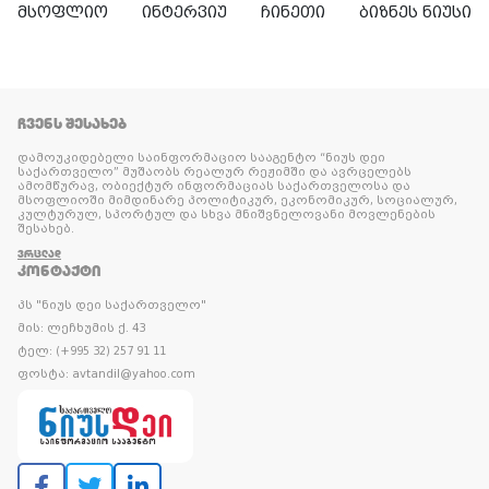
მსოფლიო
ინტერვიუ
ჩინეთი
ბიზნეს ნიუსი
ᲩᲕᲔᲜᲡ ᲨᲔᲡᲐᲮᲔᲑ
დამოუკიდებელი საინფორმაციო სააგენტო “ნიუს დეი
საქართველო” მუშაობს რეალურ რეჟიმში და ავრცელებს
ამომწურავ, ობიექტურ ინფორმაციას საქართველოსა და
მსოფლიოში მიმდინარე პოლიტიკურ, ეკონომიკურ, სოციალურ,
კულტურულ, სპორტულ და სხვა მნიშვნელოვანი მოვლენების
შესახებ.
ᲕᲠᲪᲚᲐᲓ
ᲙᲝᲜᲢᲐᲥᲢᲘ
პს "ნიუს დეი საქართველო"
მის: ლეჩხუმის ქ. 43
ტელ: (+995 32) 257 91 11
ფოსტა: avtandil@yahoo.com