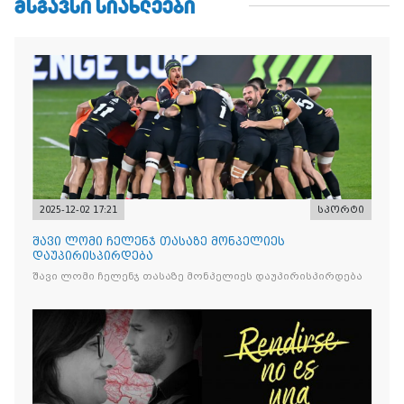
ᲛᲡᲒᲐᲕᲡᲘ ᲡᲘᲐᲮᲚᲔᲔᲑᲘ
2025-12-02 17:21
სპორტი
შავი ლომი ჩელენჯ თასაზე მონპელიეს
დაუპირისპირდება
შავი ლომი ჩელენჯ თასაზე მონპელიეს დაუპირისპირდება