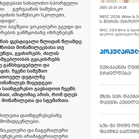
აგხვდებათ სახალისო სპორტული
2025-10-16 14:28
ბი.
გურჯაანის სამუსიკო
სციხის სამუსიკო სკოლები,
IWSC 2026 Wine & Spi
რდაფი“,
ს ჟიურის უცხოელ
ლი ბავშვთა ვოკალური ჯგუფი და
ცნობილია
IWSC 2026 Wine & Spirit
რების განწყობაზე იზრუნებენ.
ჟიურის უცხოელი წე
ცნობილია
ინის ფესტივალი წლიდან წლამდე
რძნობთ მონაწილეებისა თუ
ᲞᲝᲞᲣᲚᲐᲠᲣᲚ
უნდა, გვახარებს, ძალას
სმგებლობას გვაკისრებს
ე განსხვავებული და
გურჯაანის ღვი
ის. ჩვენი სამუშაო
გრძელდება!
თითოეულ დეტალზე
ონაწილეს მივუდგეთ
 საინტერესო გავხადოთ ჩვენს
ათ, ამიტომაც არის, რომ დღეს
მზეს ვერ დაემა
ი მონაწილეთა და სტუმართა
დაცვის აუცილე
წილეთა დაინტერესებაზე
რმომადგენლები.
სუს-მა დიდი ო
 უნიკალური და ნატურალური
ფაქტზე ბათუმი
 იუნესკოს არამატერიალური