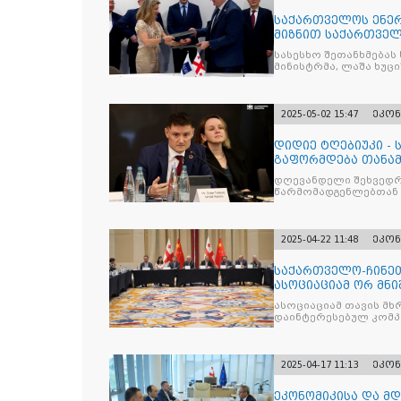
საქართველოს ენე
მიზნით საქართველო
შორის შეთ
სასესხო შეთანხმება
მინისტრმა, ლაშა ხუცი
2025-05-02 15:47
ეკონ
დიდიე ტღებიუკი -
გაფორმდება თანა
იქნება მნიშვნელოვ
დღევანდელი შეხვედრ
წარმომადგენლებთან
2025-04-22 11:48
ეკონ
საქართველო-ჩინე
ასოციაციამ ორ მნ
ხელი
ასოციაციამ თავის მხ
დაინტერესებულ კომპ
2025-04-17 11:13
ეკონ
ეკონომიკისა და მ