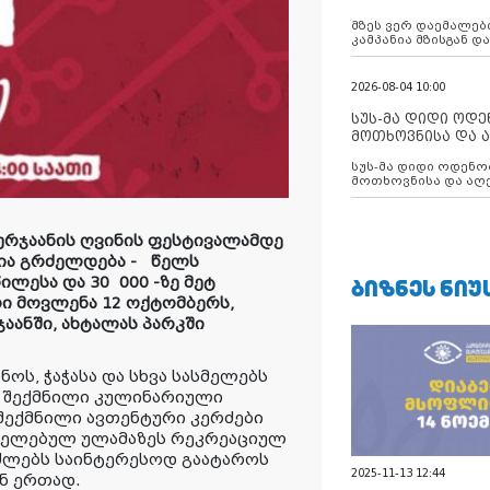
აუცილებლობას გ
მზეს ვერ დაემალები
კამპანია მზისგან 
გვახსენებს
2026-08-04 10:00
სუს-მა დიდი ოდ
მოთხოვნისა და ა
ბათუმის მერიის
სუს-მა დიდი ოდენობით ქრთამის
დააკავა
მოთხოვნისა და აღე
მერიის თანამშრომ
ურჯაანის ღვინის ფესტივალამდე
ია გრძელდება -
წელს
ᲑᲘᲖᲜᲔᲡ ᲜᲘᲣ
ილესა და 30 000 -ზე მეტ
რი მოვლენა
12 ოქტომბერს,
აანში, ახტალას პარკში
ნოს, ჭაჭასა და სხვა სასმელებს
 შექმნილი კულინარიული
შექმნილი ავთენტური კერძები
ჭრელებულ ულამაზეს რეკრეაციულ
ეძლებს საინტერესოდ გაატაროს
2025-11-13 12:44
ნ ერთად.