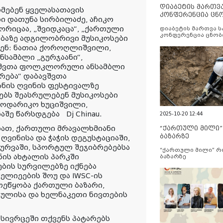
დიაბეტის მართვ
მებენ ყველასათავის
კონფერენცია ცნ
 დათუნა სირბილაძე, აჩიკო
და სერვისების გ
ორიცაა, „შვიდკაცა“, „ქართული
დიაბეტის მართვა 
კონფერენცია ცნობ
ბაზე ადგილობრივი მუსიკოსები
სერვისების გაუმჯობ
ენ: ნათია ქოროღლიშვილი,
ამბლი „გურჯაანი“,
ავშვთა ფოლკლორული ანსამბლი
რება“ დაბავშვთა
ნის ღვინის ფესტივალზე
ებს შეასრულებენ მუსიკოსები
ნოდარიკო ხუციშვილი,
შე წარსდგება Dj Chinau.
2025-10-20 12:44
ბათ, ქართული მრავალხმიანი
“ქართული მილი
ბაზარზე
ვინისა და ჭაჭის დეგუსტაციაში,
წურვაში, სპორტულ შეჯიბრებებსა
“ქართული მილი” 
ნის ახტალის პარკში
ბაზარზე
ების სურვილებზე იქნება
ელიეების შოუ და IWSC-ის
ოეწყობა ქართული ბაზარი,
ეულისა და ხელნაკეთი ნივთების
 სივრცეში თქვენს პატარებს