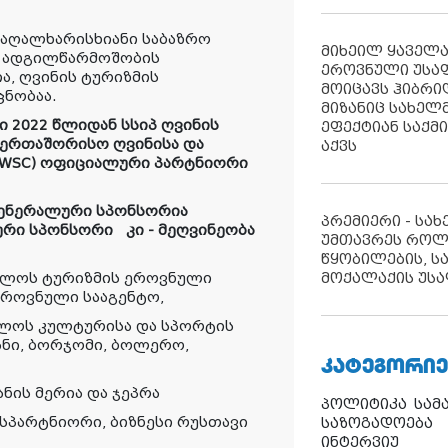
მაღალხარისხიანი საბაზრო
მიხეილ ყაველ
, ადგილწარმოშობის
ეროვნული უსა
ა, ღვინის ტურიზმის
მოიცავს ჰიბრ
ნობაა.
მიზანიც სახელმ
 2022 წლიდან სსიპ ღვინის
ეფექტიან საქმ
ერთაშორისო ღვინისა და
აქვს
IWSC) ოფიციალური პარტნიორი
 გენერალური სპონსორია
პრემიერი - სა
ური სპონსორი კი - მეღვინეობა
უმთავრეს როლ
წყობილების, ს
მოქალაქის უსა
ელოს ტურიზმის ეროვნული
ეროვნული სააგენტო,
ლოს კულტურისა და სპორტის
ანი, ბორჯომი, ბოლერო,
ᲙᲐᲢᲔᲒᲝᲠᲘᲔ
ანის მერია და ჯეპრა
პოლიტიკა
სამ
სპარტნიორი, ბიზნესი რუსთავი
საზოგადოება
ინტერვიუ