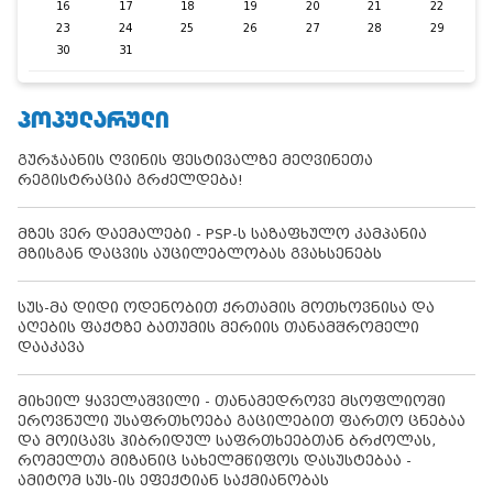
16
17
18
19
20
21
22
23
24
25
26
27
28
29
30
31
ᲞᲝᲞᲣᲚᲐᲠᲣᲚᲘ
გურჯაანის ღვინის ფესტივალზე მეღვინეთა
რეგისტრაცია გრძელდება!
მზეს ვერ დაემალები - PSP-ს საზაფხულო კამპანია
მზისგან დაცვის აუცილებლობას გვახსენებს
სუს-მა დიდი ოდენობით ქრთამის მოთხოვნისა და
აღების ფაქტზე ბათუმის მერიის თანამშრომელი
დააკავა
მიხეილ ყაველაშვილი - თანამედროვე მსოფლიოში
ეროვნული უსაფრთხოება გაცილებით ფართო ცნებაა
და მოიცავს ჰიბრიდულ საფრთხეებთან ბრძოლას,
რომელთა მიზანიც სახელმწიფოს დასუსტებაა -
ამიტომ სუს-ის ეფექტიან საქმიანობას