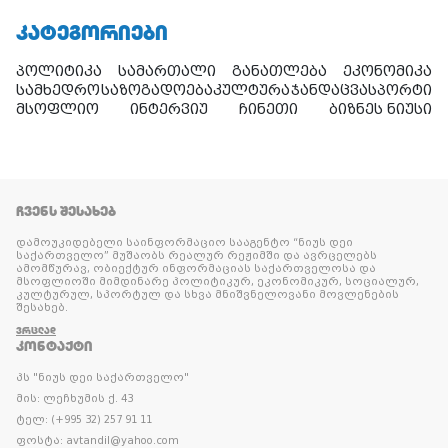
ᲙᲐᲢᲔᲒᲝᲠᲘᲔᲑᲘ
პოლიტიკა
სამართალი
განათლება
ეკონომიკა
სამხედრო
საზოგადოება
კულტურა
ჯანდაცვა
სპორტი
მსოფლიო
ინტერვიუ
ჩინეთი
ბიზნეს ნიუსი
ᲩᲕᲔᲜᲡ ᲨᲔᲡᲐᲮᲔᲑ
დამოუკიდებელი საინფორმაციო სააგენტო “ნიუს დეი
საქართველო” მუშაობს რეალურ რეჟიმში და ავრცელებს
ამომწურავ, ობიექტურ ინფორმაციას საქართველოსა და
მსოფლიოში მიმდინარე პოლიტიკურ, ეკონომიკურ, სოციალურ,
კულტურულ, სპორტულ და სხვა მნიშვნელოვანი მოვლენების
შესახებ.
ᲕᲠᲪᲚᲐᲓ
ᲙᲝᲜᲢᲐᲥᲢᲘ
პს "ნიუს დეი საქართველო"
მის: ლეჩხუმის ქ. 43
ტელ: (+995 32) 257 91 11
ფოსტა: avtandil@yahoo.com