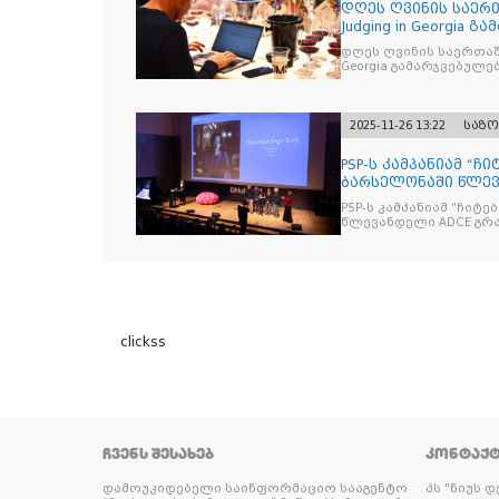
დღეს ღვინის საერთ
Judging in Georgia
დღეს ღვინის საერთაშორისო კონკ
Georgia გამარჯვებულ
2025-11-26 13:22
საზ
PSP-ს კამპანიამ “ჩ
ბარსელონაში წლევა
ჯილდო მ
PSP-ს კამპანიამ “ჩიტ
წლევ
clickss
ᲩᲕᲔᲜᲡ ᲨᲔᲡᲐᲮᲔᲑ
ᲙᲝᲜᲢᲐᲥ
დამოუკიდებელი საინფორმაციო სააგენტო
პს "ნიუს 