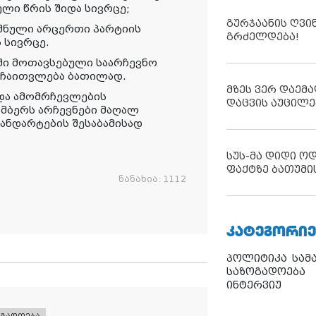
ული წრის შიდა სივრცე;
გურჯაანის ღვი
შნული არცერთი პარტიის
გრძელდება!
 სივრცე.
ში მოთავსებული საარჩევნო
 ჩაითვლება ბათილად.
მზეს ვერ დაემა
 და ამომრჩევლების
დაცვის აუცილე
ომბერს არჩევნები მაღალ
ანდარტების შესაბამისად
სუს-მა დიდი ო
ფაქტზე ბათუმი
ნანახია:
1112
ᲙᲐᲢᲔᲒᲝᲠᲘᲔ
პოლიტიკა
სამ
საზოგადოება
ინტერვიუ