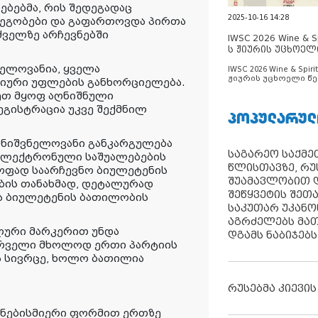
ბებმა, რის შედეგადაც
2025-10-16 14:28
ეგობები და გაფართოვდა პირთა
ძველზე არჩევნებში
IWSC 2026 Wine & Spi
ს ჟიურის უცხოელ
ცნობილია
ნელოვანია, ყველა
IWSC 2026 Wine & Spirit
ჟიურის უცხოელი წე
ციური უფლების განხორციელება.
ცნობილია
ეთ მყოფ აღნიშნული
ეგისტრაცია უკვე შექმნილ
ᲞᲝᲞᲣᲚᲐᲠᲣᲚ
 მნიშვნელოვანი განკარგულება
საგარეო საქმეთ
 ელექტრონული საშუალებების
წლისთავზე, რუ
ოფად საარჩევნო ბიულეტენის
შუამავლობით დ
ების თანახმად, დეტალურად
შეწყვეტის შეთ
და ბიულეტენის ბათილობის
საკუთარ უკან
აგრძელებს მათ
ალური მარკერით უნდა
დგამს ნაბიჯებს
სურველი მხოლოდ ერთი პარტიის
ა სივრცე, ხოლო ბათილია
რუსებმა კიევის
 ნებისმიერი ფორმით ერთზე