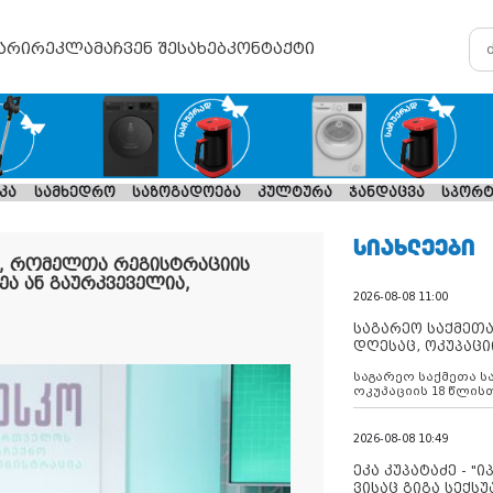
არი
რეკლამა
ჩვენ შესახებ
კონტაქტი
კა
სამხედრო
საზოგადოება
კულტურა
ჯანდაცვა
სპორტ
ᲡᲘᲐᲮᲚᲔᲔᲑᲘ
, რომელთა რეგისტრაციის
ა ან გაურკვეველია,
2026-08-08 11:00
საგარეო საქმეთა
დღესაც, ოკუპაცი
რუსეთი არ ასრუ
საგარეო საქმეთა ს
შუამავლ
ოკუპაციის 18 წლის
ასრულებს ევროკავ
დადებულ 2008 წლის
შეწყვეტის შეთანხმე
2026-08-08 10:49
აფართოებს საკუთ
ოკუპირებულ რეგიონ
ეკა კუპატაძე - "
მილიტარიზაციის პ
ვისაც გიგა სექს
დგამს ნაბიჯებს მა