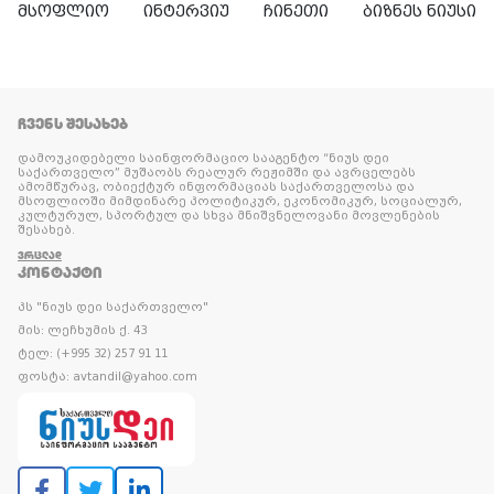
მსოფლიო
ინტერვიუ
ჩინეთი
ბიზნეს ნიუსი
ᲩᲕᲔᲜᲡ ᲨᲔᲡᲐᲮᲔᲑ
დამოუკიდებელი საინფორმაციო სააგენტო “ნიუს დეი
საქართველო” მუშაობს რეალურ რეჟიმში და ავრცელებს
ამომწურავ, ობიექტურ ინფორმაციას საქართველოსა და
მსოფლიოში მიმდინარე პოლიტიკურ, ეკონომიკურ, სოციალურ,
კულტურულ, სპორტულ და სხვა მნიშვნელოვანი მოვლენების
შესახებ.
ᲕᲠᲪᲚᲐᲓ
ᲙᲝᲜᲢᲐᲥᲢᲘ
პს "ნიუს დეი საქართველო"
მის: ლეჩხუმის ქ. 43
ტელ: (+995 32) 257 91 11
ფოსტა: avtandil@yahoo.com