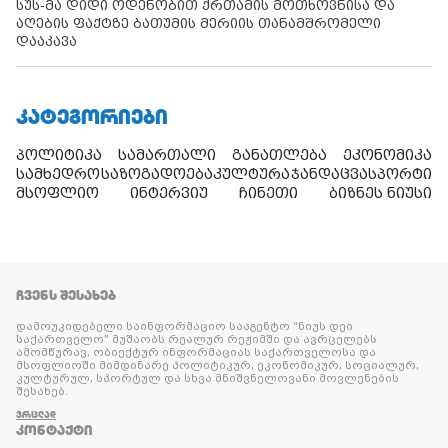
სუს-მა დიდი ოდენობით ქრთამის მოთხოვნისა და
აღების ფაქტზე ბათუმის მერიის თანამშრომელი
დააკავა
ᲙᲐᲢᲔᲒᲝᲠᲘᲔᲑᲘ
პოლიტიკა
სამართალი
განათლება
ეკონომიკა
სამხედრო
საზოგადოება
კულტურა
ჯანდაცვა
სპორტი
მსოფლიო
ინტერვიუ
ჩინეთი
ბიზნეს ნიუსი
ᲩᲕᲔᲜᲡ ᲨᲔᲡᲐᲮᲔᲑ
დამოუკიდებელი საინფორმაციო სააგენტო “ნიუს დეი
საქართველო” მუშაობს რეალურ რეჟიმში და ავრცელებს
ამომწურავ, ობიექტურ ინფორმაციას საქართველოსა და
მსოფლიოში მიმდინარე პოლიტიკურ, ეკონომიკურ, სოციალურ,
კულტურულ, სპორტულ და სხვა მნიშვნელოვანი მოვლენების
შესახებ.
ᲕᲠᲪᲚᲐᲓ
ᲙᲝᲜᲢᲐᲥᲢᲘ