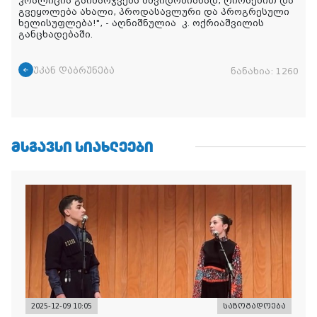
კოალიცია გაიმარჯვებს მშვიდობიანად, ღირსებით და
გვეყოლება ახალი, პროდასავლური და პროგრესული
ხელისუფლება!
", - აღნიშნულია
კ. ოქრიაშვილის
განცხადებაში.
უკან დაბრუნება
ნანახია:
1260
ᲛᲡᲒᲐᲕᲡᲘ ᲡᲘᲐᲮᲚᲔᲔᲑᲘ
2025-12-09 10:05
საზოგადოება