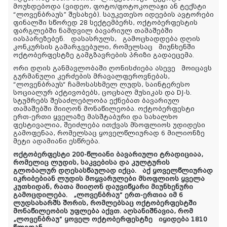
მოუხდებ
ოდა
(
ვიდეო, ფოტო/ფოტოკოლაჟი ან ტექსტი
“ლოვენბრაუს” შესახებ
).
საუკეთესო იდეების ავტორები
ფინალში
სწორედ 28 სექტემბერს, ოქტობერფესტის
ფარგლებში
ნამდვილ ბავარიულ თამაშებში
იასპარეზებენ
.
დასასრულს,
გამოცხადდება
დღის
კონკურსის გამარჯვებული, რომელსაც
მიუნხენში
ოქტობერფესტზე გამგზავრების პრიზი გადაეცემა.
ორი დღის განმავლობაში
ღონისძიება ასევე
მოიცავს
გურმანული კერძების მრავალფეროვნებას,
“ლოვენბრაუს“ ჩამოსასხმელ ლუდს, საინტერესო
სოციალურ აქტივობებს, ცოცხალ მუსიკას და DJ-ს.
სტუმრებს შესაძლებლობა ექნებათ ბავარიულ
თამაშებში მიიღონ მონაწილეობა. ოქტობერფესტი
ერთ-ერთი ყველაზე მასშტაბური და სახალხო
ფესტივალია, შეიძლება ითქვას მსოფლიოს უდიდესი
გამოფენაა, რომელსაც ყოველწლიურად 6 მილიონზე
მეტი ადამიანი ესწრება.
ოქტობერფესტი 200
-
წლიანი ბავარიული ტრადიციაა,
რომელიც ლუდის, საკვებისა და კულტურის
გლობალურ დღესასწაულად იქცა.
აქ ყოველწლიურად
იკრიბებიან ლუდის მოყვარულები მსოფლიოს ყველა
კუთხიდან, რათა მიიღონ დაუვიწყარი მიუნხენური
გამოცდილება
.
„ლოვენბრაუ“
ერთ-ერთი
ა
იმ 6
ლუდსახარშს შორის, რომლებსაც ოქტობერფესტში
მონაწილეობის უფლება
აქვთ
. აღსანიშნავია, რომ
„ლოვენბრაუ“
ყოველ ოქტობერფესტზე
იყიდება
1810