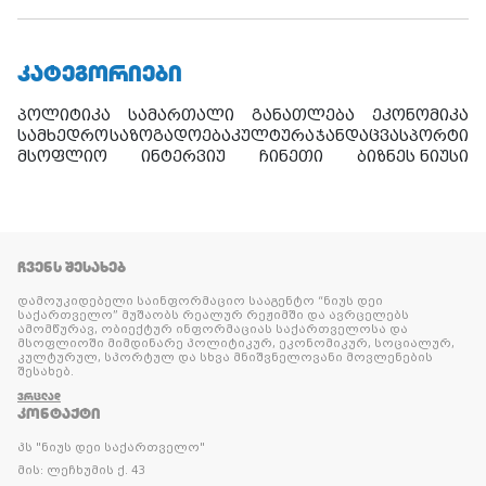
ᲙᲐᲢᲔᲒᲝᲠᲘᲔᲑᲘ
პოლიტიკა
სამართალი
განათლება
ეკონომიკა
სამხედრო
საზოგადოება
კულტურა
ჯანდაცვა
სპორტი
მსოფლიო
ინტერვიუ
ჩინეთი
ბიზნეს ნიუსი
ᲩᲕᲔᲜᲡ ᲨᲔᲡᲐᲮᲔᲑ
დამოუკიდებელი საინფორმაციო სააგენტო “ნიუს დეი
საქართველო” მუშაობს რეალურ რეჟიმში და ავრცელებს
ამომწურავ, ობიექტურ ინფორმაციას საქართველოსა და
მსოფლიოში მიმდინარე პოლიტიკურ, ეკონომიკურ, სოციალურ,
კულტურულ, სპორტულ და სხვა მნიშვნელოვანი მოვლენების
შესახებ.
ᲕᲠᲪᲚᲐᲓ
ᲙᲝᲜᲢᲐᲥᲢᲘ
პს "ნიუს დეი საქართველო"
მის: ლეჩხუმის ქ. 43