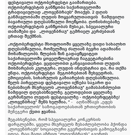
ფესტივალი ოქტობერფესტი გაიმართება.
ოქტობერფესტის განწყობა საქართველოში
ტრადიციულად „ლოვენბრაუს“ მოაქვს. 2 დღის
განმავლობაში ლუდის მოყვარულთათვის
ნამდვილი
ბავარიული დღესასწაული მოეწყობა.
ღონისძიებაზე
ოქტობერფესტის განწყობას მუსიკა, სპეციალური
თამაშები და
„ლოვენბრაუ“ გემრიელ კერძებთან
ერთად შექმნის.
„ოქტობერფესტი მსოფლიოში ყველაზე დიდი სახალხო
დღესასწაულია, რომელშიც ძალიან ბევრი ადამიანი
მონაწილეობს. წლების წინ გადავწყვიტეთ
საქართველოში ყოველწლიურად ჩაგვეტარებინა
ოქტობერფესტი. ვცდილობთ განვავითაროთ ლუდის
მოხმარების კულტურა, ლუდის ინდუსტრია და, რა თქმა
უნდა, ოქტობერფესტი მეგობრებთან შეხვედრის,
ემოციების, სიხარულის გაზიარების დღესასწაულია.
წელს პირველად ფესტივალი იქნება საჯარო და
ნებისმიერ მსურველს „ლოვენბრაუ“ გიმასპინძლებთ
ნამდვილ დღესასწაულზე. გელოდებით ყველაზე
გერმანული ლუდის ფესტივალზე - ოქტობერფეტსზე!
„ლოვენბრაუ“ შენს ხელშია, “
-
აღნიშნავს „ეფეს
საქართველოს“ საზოგადოებასთან ურთიერთობის
მენეჯერი
ქეთი ჟვანია.
შეგახსენებთ, რომ სპეციალური კონკურსის
ფარგლებში, ყველა მსურველს შესაძლებლობა ჰქონდა
„ლოვენბრაუს“ სოციალური გვერდისთვის
გამოეგზავნა
იდეა, რაც
მათი
აზრით “ლოვენბრაუს” გვერდს