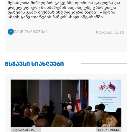
შესაძლოა მიწოდების ჯაჭვებზე იქონიოს გავლენა და
ყოველდღიური მოხმარების საქონელზე გაზრდილი
ფასების გამო შექმნას ინფლაციური წნეხი“, – წერია
აზიის განვითარების ბანკის ახალ ანგარიშში.
უკან დაბრუნება
ნანახია:
1619
ᲛᲡᲒᲐᲕᲡᲘ ᲡᲘᲐᲮᲚᲔᲔᲑᲘ
2025-05-06 15:59
ეკონომიკა