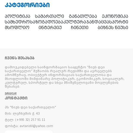
ᲙᲐᲢᲔᲒᲝᲠᲘᲔᲑᲘ
პოლიტიკა
სამართალი
განათლება
ეკონომიკა
სამხედრო
საზოგადოება
კულტურა
ჯანდაცვა
სპორტი
მსოფლიო
ინტერვიუ
ჩინეთი
ბიზნეს ნიუსი
ᲩᲕᲔᲜᲡ ᲨᲔᲡᲐᲮᲔᲑ
დამოუკიდებელი საინფორმაციო სააგენტო “ნიუს დეი
საქართველო” მუშაობს რეალურ რეჟიმში და ავრცელებს
ამომწურავ, ობიექტურ ინფორმაციას საქართველოსა და
მსოფლიოში მიმდინარე პოლიტიკურ, ეკონომიკურ, სოციალურ,
კულტურულ, სპორტულ და სხვა მნიშვნელოვანი მოვლენების
შესახებ.
ᲕᲠᲪᲚᲐᲓ
ᲙᲝᲜᲢᲐᲥᲢᲘ
პს "ნიუს დეი საქართველო"
მის: ლეჩხუმის ქ. 43
ტელ: (+995 32) 257 91 11
ფოსტა: avtandil@yahoo.com