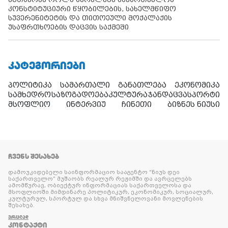
კონსტიტუციური წყობილების, სახელმწიფო
სუვერენიტეტის და თითოეული მოქალაქის
უსაფრთხოების დაცვის საქმეში
ᲙᲐᲢᲔᲒᲝᲠᲘᲔᲑᲘ
პოლიტიკა
სამართალი
განათლება
ეკონომიკა
სამხედრო
საზოგადოება
კულტურა
ჯანდაცვა
სპორტი
მსოფლიო
ინტერვიუ
ჩინეთი
ბიზნეს ნიუსი
ᲩᲕᲔᲜᲡ ᲨᲔᲡᲐᲮᲔᲑ
დამოუკიდებელი საინფორმაციო სააგენტო “ნიუს დეი
საქართველო” მუშაობს რეალურ რეჟიმში და ავრცელებს
ამომწურავ, ობიექტურ ინფორმაციას საქართველოსა და
მსოფლიოში მიმდინარე პოლიტიკურ, ეკონომიკურ, სოციალურ,
კულტურულ, სპორტულ და სხვა მნიშვნელოვანი მოვლენების
შესახებ.
ᲕᲠᲪᲚᲐᲓ
ᲙᲝᲜᲢᲐᲥᲢᲘ