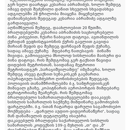
ჯერ ხელი დაარტყა კესარია აბრამიძეს, ხოლო შემდეგ
იმავე დღეს შეძენილი დანით სხეულის სხვადასხვა
ადგილებში 28 ჭრილობა მიაყენა. მიყენებული
დაზიანებების შედეგად კესარია აბრამიძე ადგილზე
გარდაიცვალა.
აღნიშნულის შემდეგ, დაახლოებით 20 წუთში,
ბრალდებულმა კესარია აბრამიძის საცხოვრებელი
ბინა კიბეებით, ჩქარი ნაბიჯით დატოვა, ავთანდილის
ქუჩიდან ვეფხისტყაოსნის ქუჩის გავლით გავიდა
მირიან მეფის და შემდეგ ფარნავაზ მეფის ქუჩაზე,
სადაც ამავე ქუჩაზე მდებარე ნათესავის ბინაში
მივიდა, გამოიცვალა მხოლოდ სისხლიანი მაისური და
ბინა დატოვა, რის შემდგომაც ჯერ ტაქსით წავიდა
დიდუბის მეტროსთან, საიდანაც მეტროთი
მეტროსადგურ „სარაჯიშვილამდე“ იმგზავრა, ხოლო
შემდეგ ასევე ტაქსით სენაკისკენ გაემართა.
ოპერატიულ-სამძებრო ღონისძიებების შედეგად,
პოლიციის თანამშრომლებმა ბ.ჯ. სამტრედიისკენ
მიმავალ გზაზე, კოპიტნარის აეროპორტის მიმდებარე
ტერიტორიაზე შეაჩერეს, რის შემდგომაც
ბრალდებული სამართალდამცველებმა დააკავეს.
სისხლის სამართლის საქმეზე მიმდინარე გამოძიების
ფარგლებში, ბ.ჯ.-სთან ჩატარდა ფარული საგამოძიებო
მოქმედება - „ფარული აუდიო-ვიდეოჩანაწერი“, სადაც
მან დანაშაულის დეტალებზე ისაუბრა.
დაკავებულს ბრალდება საქართველოს სისხლის
სამართლის კოდექსის 109-ე მუხლის „თ“ და „მ“
ქვეპუნქტებით წარედგინა, რაც გენდერის ნიშნით,