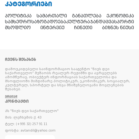
ᲙᲐᲢᲔᲒᲝᲠᲘᲔᲑᲘ
პოლიტიკა
სამართალი
განათლება
ეკონომიკა
სამხედრო
საზოგადოება
კულტურა
ჯანდაცვა
სპორტი
მსოფლიო
ინტერვიუ
ჩინეთი
ბიზნეს ნიუსი
ᲩᲕᲔᲜᲡ ᲨᲔᲡᲐᲮᲔᲑ
დამოუკიდებელი საინფორმაციო სააგენტო “ნიუს დეი
საქართველო” მუშაობს რეალურ რეჟიმში და ავრცელებს
ამომწურავ, ობიექტურ ინფორმაციას საქართველოსა და
მსოფლიოში მიმდინარე პოლიტიკურ, ეკონომიკურ, სოციალურ,
კულტურულ, სპორტულ და სხვა მნიშვნელოვანი მოვლენების
შესახებ.
ᲕᲠᲪᲚᲐᲓ
ᲙᲝᲜᲢᲐᲥᲢᲘ
პს "ნიუს დეი საქართველო"
მის: ლეჩხუმის ქ. 43
ტელ: (+995 32) 257 91 11
ფოსტა: avtandil@yahoo.com