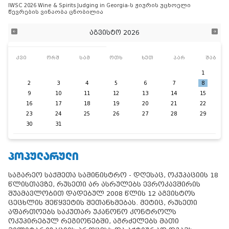
IWSC 2026 Wine & Spirits Judging in Georgia-ს ჟიურის უცხოელი
წევრების ვინაობა ცნობილია
აგვისტო 2026
კვი
ორშ
სამ
ოთხ
ხუთ
პარ
შაბ
1
2
3
4
5
6
7
8
9
10
11
12
13
14
15
16
17
18
19
20
21
22
23
24
25
26
27
28
29
30
31
ᲞᲝᲞᲣᲚᲐᲠᲣᲚᲘ
საგარეო საქმეთა სამინისტრო - დღესაც, ოკუპაციის 18
წლისთავზე, რუსეთი არ ასრულებს ევროკავშირის
შუამავლობით დადებულ 2008 წლის 12 აგვისტოს
ცეცხლის შეწყვეტის შეთანხმებას. მეტიც, რუსეთი
აფართოებს საკუთარ უკანონო კონტროლს
ოკუპირებულ რეგიონებში, აგრძელებს მათი