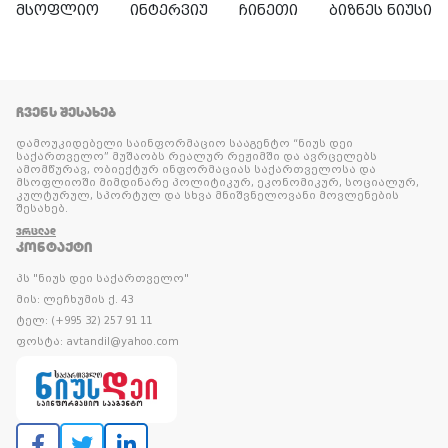
მსოფლიო
ინტერვიუ
ჩინეთი
ბიზნეს ნიუსი
ᲩᲕᲔᲜᲡ ᲨᲔᲡᲐᲮᲔᲑ
დამოუკიდებელი საინფორმაციო სააგენტო “ნიუს დეი
საქართველო” მუშაობს რეალურ რეჟიმში და ავრცელებს
ამომწურავ, ობიექტურ ინფორმაციას საქართველოსა და
მსოფლიოში მიმდინარე პოლიტიკურ, ეკონომიკურ, სოციალურ,
კულტურულ, სპორტულ და სხვა მნიშვნელოვანი მოვლენების
შესახებ.
ᲕᲠᲪᲚᲐᲓ
ᲙᲝᲜᲢᲐᲥᲢᲘ
პს "ნიუს დეი საქართველო"
მის: ლეჩხუმის ქ. 43
ტელ: (+995 32) 257 91 11
ფოსტა: avtandil@yahoo.com