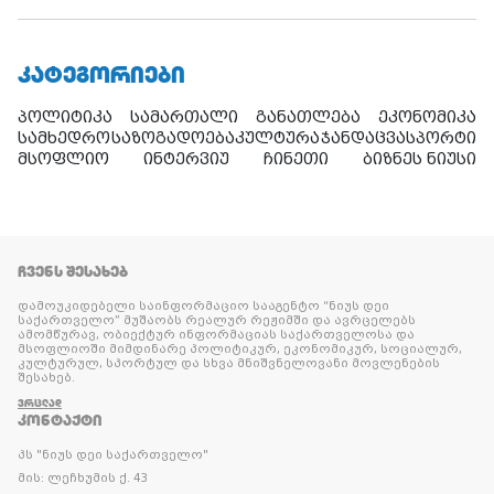
ᲙᲐᲢᲔᲒᲝᲠᲘᲔᲑᲘ
პოლიტიკა
სამართალი
განათლება
ეკონომიკა
სამხედრო
საზოგადოება
კულტურა
ჯანდაცვა
სპორტი
მსოფლიო
ინტერვიუ
ჩინეთი
ბიზნეს ნიუსი
ᲩᲕᲔᲜᲡ ᲨᲔᲡᲐᲮᲔᲑ
დამოუკიდებელი საინფორმაციო სააგენტო “ნიუს დეი
საქართველო” მუშაობს რეალურ რეჟიმში და ავრცელებს
ამომწურავ, ობიექტურ ინფორმაციას საქართველოსა და
მსოფლიოში მიმდინარე პოლიტიკურ, ეკონომიკურ, სოციალურ,
კულტურულ, სპორტულ და სხვა მნიშვნელოვანი მოვლენების
შესახებ.
ᲕᲠᲪᲚᲐᲓ
ᲙᲝᲜᲢᲐᲥᲢᲘ
პს "ნიუს დეი საქართველო"
მის: ლეჩხუმის ქ. 43