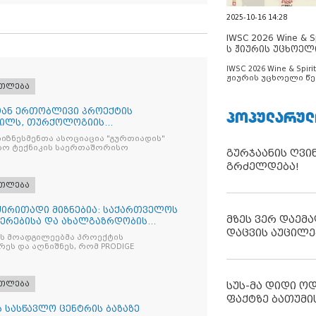
2025-10-16 14:28
IWSC 2026 Wine & Spi
ს ჟიურის უცხოელ
ცნობილია
IWSC 2026 Wine & Spirit
ჟიურის უცხოელი წე
ათლება
ცნობილია
სთან ერთობლივი პროექტის
ᲞᲝᲞᲣᲚᲐᲠᲣᲚ
რილს, თურქოლოგიის
ა თბილისის
იზნესმენთა ასოციაცია "გურთიადის"
ბო ტექნიკის საერთაშორისო
გურჯაანის ღვი
გრძელდება!
ათლება
 ძირითადი მიზნებია: საქართველოს
მზეს ვერ დაემა
იერებისა და ახალგაზრდობის
დაცვის აუცილე
ის მოადგილეებმა პროექტის
ეს და აღნიშნეს, რომ PRODIGE
სუს-მა დიდი ო
ათლება
ფაქტზე ბათუმი
 სასწავლო ცენტრის ბაზაზე