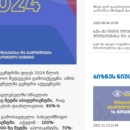
აუცილებლობას გ
მზეს ვერ დაემალები
კამპანია მზისგან 
გვახსენებს
2026-08-04 10:00
სუს-მა დიდი ოდ
მოთხოვნისა და ა
ბათუმის მერიის
სუს-მა დიდი ოდენობით ქრთამის
დააკავა
მოთხოვნისა და აღე
მერიის თანამშრომ
ცენტრმა დღეს 2024 წლის
ᲑᲘᲖᲜᲔᲡ ᲜᲘᲣ
ო შედეგები გამოაქვეყნა. ამის
ოვნულმა ცენტრი აქვეყნებს
წავლებელში სწავლის
ე მეტმა აბიტურიენტმა,
რაც
ლების დაახლოებით
80%-ს
გამოსაცდელი. სახელმწიფო
იენტმა
. აქედან -
100%-
2025-11-13 12:44
000-ზე მეტმა
აპლიკანტმა,
70%-