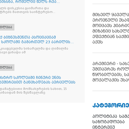
აიხსნა, რომელიც წელს რვა
ლს დისკუსია გაიმართა და
სტრებს მათთვის საინტერესო
მიხეილ ყაველ
ეროვნული უსა
მოიცავს ჰიბრ
ათლება
მიზანიც სახელმ
ეფექტიან საქმ
 ბიზნესმენთა ასოციაციამ
აქვს
 სკოლაში გამართულ 23 აპრილის
აკიაფებულმა სიხარულმა და ღიმილმა
ავი გახადა ამ
პრემიერი - სა
ათლება
უმთავრეს როლ
წყობილების, ს
ისტრო სკოლებში ჩინური ენის
მოქალაქის უსა
ავშირებით განცხადებას ავრცელებს
, დამატებითი მომსახურების სახით, 15
ვინაიდან მის შესწავლაზე
ᲙᲐᲢᲔᲒᲝᲠᲘᲔ
პოლიტიკა
სამ
საზოგადოება
ინტერვიუ