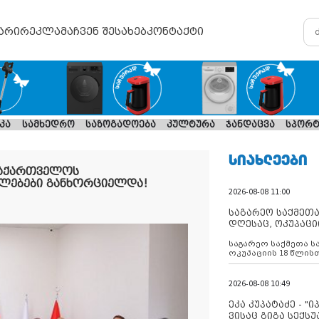
არი
რეკლამა
ჩვენ შესახებ
კონტაქტი
კა
სამხედრო
საზოგადოება
კულტურა
ჯანდაცვა
სპორტ
ᲡᲘᲐᲮᲚᲔᲔᲑᲘ
საქართველოს
ლებები განხორციელდა!
2026-08-08 11:00
საგარეო საქმეთა
დღესაც, ოკუპაცი
რუსეთი არ ასრუ
საგარეო საქმეთა ს
შუამავლ
ოკუპაციის 18 წლის
ასრულებს ევროკავ
დადებულ 2008 წლის
შეწყვეტის შეთანხმე
2026-08-08 10:49
აფართოებს საკუთ
ოკუპირებულ რეგიონ
ეკა კუპატაძე - "
მილიტარიზაციის პ
ვისაც გიგა სექს
დგამს ნაბიჯებს მა