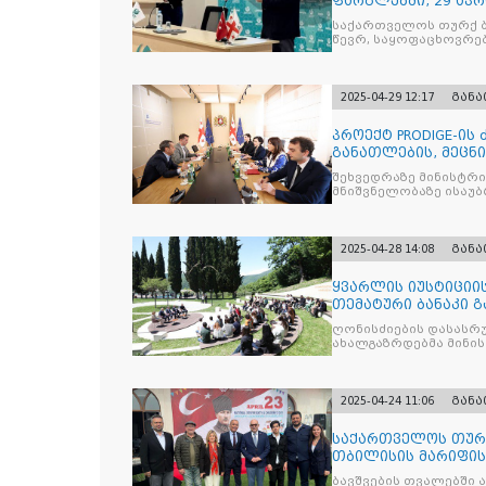
ფარგლებში, 29 აპ
მიმართულებისა დ
საქართველოს თურქ ბ
წევრ, საყოფაცხოვრე
2025-04-29 12:17
გან
პროექტ PRODIGE-ის
განათლების, მეცნ
სამინისტრ
შეხვედრაზე მინისტრ
მნიშვნელობაზე ისაუბრ
2025-04-28 14:08
გან
ყვარლის იუსტიციის
თემატური ბანაკი გ
ნაკადად ჩატარდებ
ღონისძიების დასასრუ
ახალგაზრდებმა მინი
საკითხებთან
2025-04-24 11:06
გან
საქართველოს თურქ
თბილისის მარიფის
ეროვნული სუვერე
ბავშვების თვალებში 