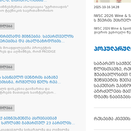
რილს, თურქოლოგიის
ა თბილისის
იზნესმენთა ასოციაცია "გურთიადის"
2025-10-16 14:28
ბო ტექნიკის საერთაშორისო
IWSC 2026 Wine & Spi
ს ჟიურის უცხოელ
ცნობილია
ათლება
IWSC 2026 Wine & Spirit
ჟიურის უცხოელი წე
 ძირითადი მიზნებია: საქართველოს
ცნობილია
იერებისა და ახალგაზრდობის
ᲞᲝᲞᲣᲚᲐᲠᲣᲚ
ის მოადგილეებმა პროექტის
ეს და აღნიშნეს, რომ PRODIGE
საგარეო საქმეთ
ათლება
წლისთავზე, რუ
შუამავლობით დ
 სასწავლო ცენტრის ბაზაზე
შეწყვეტის შეთ
აიხსნა, რომელიც წელს რვა
საკუთარ უკან
ლს დისკუსია გაიმართა და
აგრძელებს მათ
სტრებს მათთვის საინტერესო
დგამს ნაბიჯებს
ათლება
 ბიზნესმენთა ასოციაციამ
რუსებმა კიევის
 სკოლაში გამართულ 23 აპრილის
აკიაფებულმა სიხარულმა და ღიმილმა