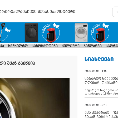
არი
რეკლამა
ჩვენ შესახებ
კონტაქტი
კა
სამხედრო
საზოგადოება
კულტურა
ჯანდაცვა
სპორტ
ᲡᲘᲐᲮᲚᲔᲔᲑᲘ
ლი უკან გაიწვია
2026-08-08 11:00
საგარეო საქმეთა
დღესაც, ოკუპაცი
რუსეთი არ ასრუ
საგარეო საქმეთა ს
შუამავლ
ოკუპაციის 18 წლის
ასრულებს ევროკავ
დადებულ 2008 წლის
შეწყვეტის შეთანხმე
2026-08-08 10:49
აფართოებს საკუთ
ოკუპირებულ რეგიონ
ეკა კუპატაძე - "
მილიტარიზაციის პ
ვისაც გიგა სექს
დგამს ნაბიჯებს მა