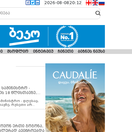
2026-08-08
20:12
ი
მსოფლიო
ინტერვიუ
ჩინეთი
ბიზნეს ნიუსი
 სამინისტრო -
ის 18 წლისთავზე,
ლებს ევროკავშირის
ამინისტრო - დღესაც,
თავზე, რუსეთი არ
შირის შუამავლობით
 12 აგვისტოს ცეცხლის
ბას. მეტიც, რუსეთი
არ უკანონო კონტროლს
ებში, აგრძელებს მათი
იპოვონ ერთი გოგონა,
როცესს და აქტიურად
უალურად ავიწროებდა
თი ფაქტობრივი