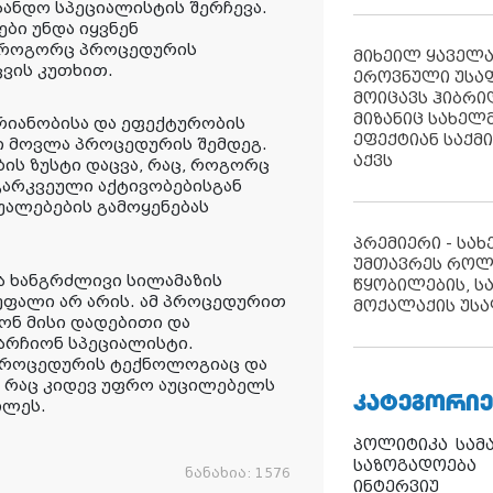
სანდო სპეციალისტის შერჩევა.
ბი უნდა იყვნენ
 როგორც პროცედურის
მიხეილ ყაველ
ცვის კუთხით.
ეროვნული უსა
მოიცავს ჰიბრ
მიზანიც სახელმ
რიანობისა და ეფექტურობის
ეფექტიან საქმ
ი მოვლა პროცედურის შემდეგ.
აქვს
ის ზუსტი დაცვა, რაც, როგორც
 გარკვეული აქტივობებისგან
უალებების გამოყენებას
პრემიერი - სა
უმთავრეს როლ
ა ხანგრძლივი სილამაზის
წყობილების, ს
სუფალი არ არის. ამ პროცედურით
მოქალაქის უსა
ონ მისი დადებითი და
არჩიონ სპეციალისტი.
პროცედურის ტექნოლოგიაც და
, რაც კიდევ უფრო აუცილებელს
ᲙᲐᲢᲔᲒᲝᲠᲘᲔ
ილეს.
პოლიტიკა
სამ
საზოგადოება
ნანახია:
1576
ინტერვიუ