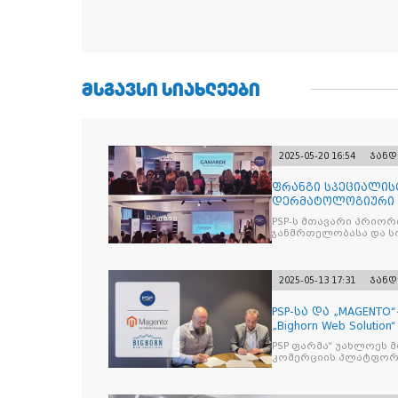
ᲛᲡᲒᲐᲕᲡᲘ ᲡᲘᲐᲮᲚᲔᲔᲑᲘ
2025-05-20 16:54
ჯანდ
ფრანგი სპეციალის
დერმატოლოგიური ბრ
ქსელის თან
PSP-ს მთავარი პრიო
ჯანმრთელობასა და სი
2025-05-13 17:31
ჯანდ
PSP-სა და „MAGENT
„Bighorn Web Solut
PSP ფარმა“ უახლოეს 
კომერციის პლატფორმ