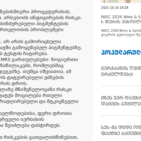
2025-10-16 14:28
 ნებისმიერი პროცედურისას,
IWSC 2026 Wine & Spi
, არსებობს ინფიცირების რისკი.
ს ჟიურის უცხოელ
ბინძურებული პიგმენტების
ცნობილია
ნმრთელობის პრობლემები
IWSC 2026 Wine & Spirit
ჟიურის უცხოელი წე
ცნობილია
, არ არის გამორიცხული
აჟში გამოყენებულ პიგმენტებზე.
ᲞᲝᲞᲣᲚᲐᲠᲣᲚ
 ტესტის ჩატარება.
MRI) გართულებები: ზოგიერთი
 ნაწილაკებს, რომლებმაც
გურჯაანის ღვი
ეგებზე. თუმცა იშვიათია, ამ
გრძელდება!
ოს ტატუირებული უბნების
ურის დროს.
ლაზე მნიშვნელოვანი რისკი
 ტატუს მოცილება რთული
მზეს ვერ დაემა
ვირადღირებული და მტკივნეული
დაცვის აუცილე
სახელწოდებისა, ფერი დროთა
ურველი იერსახის
ა შეიძლება დასჭირდეს.
სუს-მა დიდი ო
ფაქტზე ბათუმი
ი რისკების გათვალისწინებით,