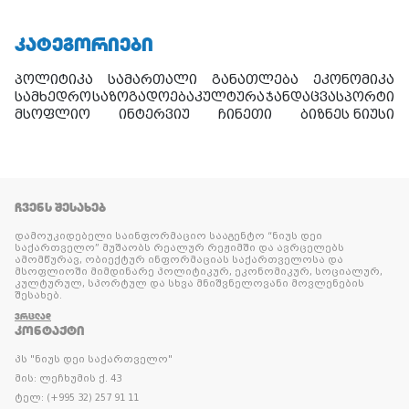
ᲙᲐᲢᲔᲒᲝᲠᲘᲔᲑᲘ
პოლიტიკა
სამართალი
განათლება
ეკონომიკა
სამხედრო
საზოგადოება
კულტურა
ჯანდაცვა
სპორტი
მსოფლიო
ინტერვიუ
ჩინეთი
ბიზნეს ნიუსი
ᲩᲕᲔᲜᲡ ᲨᲔᲡᲐᲮᲔᲑ
დამოუკიდებელი საინფორმაციო სააგენტო “ნიუს დეი
საქართველო” მუშაობს რეალურ რეჟიმში და ავრცელებს
ამომწურავ, ობიექტურ ინფორმაციას საქართველოსა და
მსოფლიოში მიმდინარე პოლიტიკურ, ეკონომიკურ, სოციალურ,
კულტურულ, სპორტულ და სხვა მნიშვნელოვანი მოვლენების
შესახებ.
ᲕᲠᲪᲚᲐᲓ
ᲙᲝᲜᲢᲐᲥᲢᲘ
პს "ნიუს დეი საქართველო"
მის: ლეჩხუმის ქ. 43
ტელ: (+995 32) 257 91 11