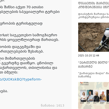
დიაბეტის მართვ
ს შანსი აქვთ 70 ათასი
კონფერენცია ცნ
და სერვისების გ
ებულების სპეციალური ტურები
დიაბეტის მართვა 
კონფერენცია ცნობ
სერვისების გაუმჯობ
 ევროპის ტურისტულად
rlust საუკეთესო სამოგზაურო
რსს ყოველწლიურად მართავს.
რობის დაგეგმვაში და
ართულებების შესახებ.
2025-10-20 12:44
ლი მიმართულების
ის გვერდზე დაიწყო. ცნობილ
“ქართული მილი
ბაზარზე
აქართველოს, თბილისისა და
თ ბმულს:
“ქართული მილი” 
ბაზარზე
/to/QUOKskBQ?typeform-
ება.
ნანახია:
1613