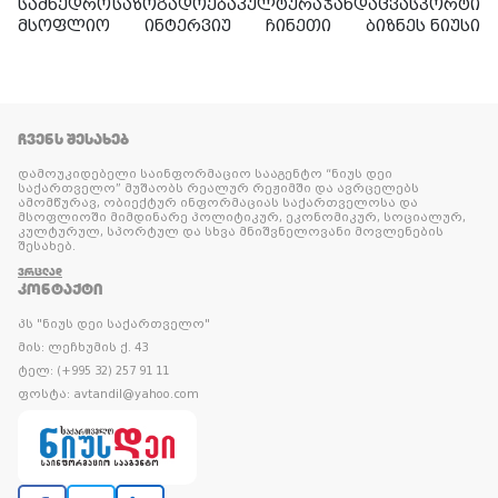
სამხედრო
საზოგადოება
კულტურა
ჯანდაცვა
სპორტი
მსოფლიო
ინტერვიუ
ჩინეთი
ბიზნეს ნიუსი
ᲩᲕᲔᲜᲡ ᲨᲔᲡᲐᲮᲔᲑ
დამოუკიდებელი საინფორმაციო სააგენტო “ნიუს დეი
საქართველო” მუშაობს რეალურ რეჟიმში და ავრცელებს
ამომწურავ, ობიექტურ ინფორმაციას საქართველოსა და
მსოფლიოში მიმდინარე პოლიტიკურ, ეკონომიკურ, სოციალურ,
კულტურულ, სპორტულ და სხვა მნიშვნელოვანი მოვლენების
შესახებ.
ᲕᲠᲪᲚᲐᲓ
ᲙᲝᲜᲢᲐᲥᲢᲘ
პს "ნიუს დეი საქართველო"
მის: ლეჩხუმის ქ. 43
ტელ: (+995 32) 257 91 11
ფოსტა: avtandil@yahoo.com