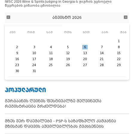
IWSC 2026 Wine & Spirits Judging in Georgia-ს ჟიურის უცხოელი
წევრების ვინაობა ცნობილია
აგვისტო 2026
კვი
ორშ
სამ
ოთხ
ხუთ
პარ
შაბ
1
2
3
4
5
6
7
8
9
10
11
12
13
14
15
16
17
18
19
20
21
22
23
24
25
26
27
28
29
30
31
ᲞᲝᲞᲣᲚᲐᲠᲣᲚᲘ
გურჯაანის ღვინის ფესტივალზე მეღვინეთა
რეგისტრაცია გრძელდება!
მზეს ვერ დაემალები - PSP-ს საზაფხულო კამპანია
მზისგან დაცვის აუცილებლობას გვახსენებს