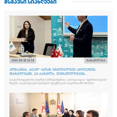
ᲛᲡᲒᲐᲕᲡᲘ ᲡᲘᲐᲮᲚᲔᲔᲑᲘ
2025-04-30 10:14
განათლება
კომპანია „ბეკო“-სთან ერთობლივი პროექტის
ფარგლებში, 29 აპრილს, თურქოლოგიის
მიმართულებისა და თბილისის
საქართველოს თურქ ბიზნესმენთა ასოციაცია "გურთიადის"
წევრ, საყოფაცხოვრებო ტექნიკის საერთაშორისო