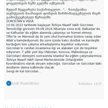
ყოველთვის ჩემს გულში იქნებიან.
მუდამ მეყვარება საქართველო…", - ნათქვამია
თურქეთის მაარიფის ფონდის წარმომადგენელის მიერ
გამოქვეყნებულ წერილში.
GÜRCİSTAN’A VEDA
10.06.2022 tarihinde başlayan Türkiye Maarif Vakfı Gürcistan
Temsilciliği görevim 06.08.2024 itibariyle sona erdi. Balkanlar’da
ve Kafkaslar’da eğitim alanında çalışmayı ve hizmet etmeyi,
Tiflis’te ve Marneuli’de iki yeni okul kurmamızı bizlere nasip eden
Allah’a hamdediyorum. Bu süre içinde kalıcı dostluk ve kardeşlik
kurduğum tüm çalışma arkadaşlarıma teşekkür ediyorum.
Gürcistan’ın candan insanlarına ilgi ve alakaları için de teşekkür
ediyorum. 7 yıllık yurt dışı (Pakistan, Kosova, Makedonya ve
Gürcistan) deneyimi sonrasında İstanbul’da eğitim çalışmalarımıza
Türkiye Maarif Vakfı Genel Merkezimizde Ortaöğretim
Koordinatörü olarak devam edeceğiz. Gürcistan ve Gürcistan’daki
dostlarım daima kalbimde olacak.
Sevgi ile kal Gürcistan…
უკან დაბრუნება
ნანახია:
1637