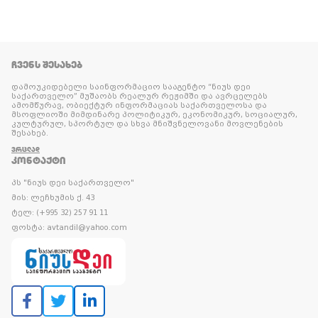
ᲩᲕᲔᲜᲡ ᲨᲔᲡᲐᲮᲔᲑ
დამოუკიდებელი საინფორმაციო სააგენტო “ნიუს დეი
საქართველო” მუშაობს რეალურ რეჟიმში და ავრცელებს
ამომწურავ, ობიექტურ ინფორმაციას საქართველოსა და
მსოფლიოში მიმდინარე პოლიტიკურ, ეკონომიკურ, სოციალურ,
კულტურულ, სპორტულ და სხვა მნიშვნელოვანი მოვლენების
შესახებ.
ᲕᲠᲪᲚᲐᲓ
ᲙᲝᲜᲢᲐᲥᲢᲘ
პს "ნიუს დეი საქართველო"
მის: ლეჩხუმის ქ. 43
ტელ: (+995 32) 257 91 11
ფოსტა: avtandil@yahoo.com