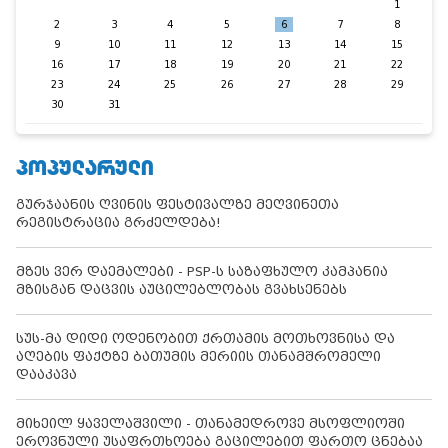
1
2
3
4
5
6
7
8
9
10
11
12
13
14
15
16
17
18
19
20
21
22
23
24
25
26
27
28
29
30
31
ᲞᲝᲞᲣᲚᲐᲠᲣᲚᲘ
გურჯაანის ღვინის ფესტივალზე მეღვინეთა
რეგისტრაცია გრძელდება!
მზეს ვერ დაემალები - PSP-ს საზაფხულო კამპანია
მზისგან დაცვის აუცილებლობას გვახსენებს
სუს-მა დიდი ოდენობით ქრთამის მოთხოვნისა და
აღების ფაქტზე ბათუმის მერიის თანამშრომელი
დააკავა
მიხეილ ყაველაშვილი - თანამედროვე მსოფლიოში
ეროვნული უსაფრთხოება გაცილებით ფართო ცნებაა