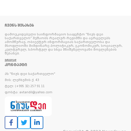
ᲩᲕᲔᲜᲡ ᲨᲔᲡᲐᲮᲔᲑ
დამოუკიდებელი საინფორმაციო სააგენტო “ნიუს დეი
საქართველო” მუშაობს რეალურ რეჟიმში და ავრცელებს
ამომწურავ, ობიექტურ ინფორმაციას საქართველოსა და
მსოფლიოში მიმდინარე პოლიტიკურ, ეკონომიკურ, სოციალურ,
კულტურულ, სპორტულ და სხვა მნიშვნელოვანი მოვლენების
შესახებ.
ᲕᲠᲪᲚᲐᲓ
ᲙᲝᲜᲢᲐᲥᲢᲘ
პს "ნიუს დეი საქართველო"
მის: ლეჩხუმის ქ. 43
ტელ: (+995 32) 257 91 11
ფოსტა: avtandil@yahoo.com