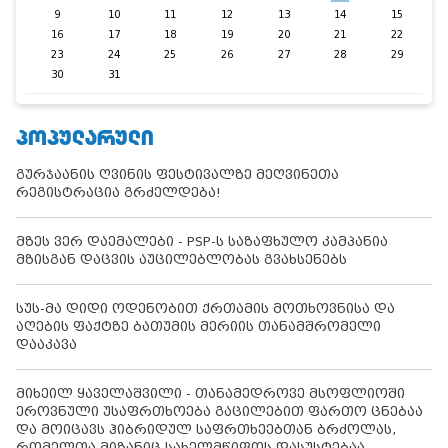
9
10
11
12
13
14
15
16
17
18
19
20
21
22
23
24
25
26
27
28
29
30
31
ᲞᲝᲞᲣᲚᲐᲠᲣᲚᲘ
გურჯაანის ღვინის ფესტივალზე მეღვინეთა
რეგისტრაცია გრძელდება!
მზეს ვერ დაემალები - PSP-ს საზაფხულო კამპანია
მზისგან დაცვის აუცილებლობას გვახსენებს
სუს-მა დიდი ოდენობით ქრთამის მოთხოვნისა და
აღების ფაქტზე ბათუმის მერიის თანამშრომელი
დააკავა
მიხეილ ყაველაშვილი - თანამედროვე მსოფლიოში
ეროვნული უსაფრთხოება გაცილებით ფართო ცნებაა
და მოიცავს ჰიბრიდულ საფრთხეებთან ბრძოლას,
რომელთა მიზანიც სახელმწიფოს დასუსტებაა -