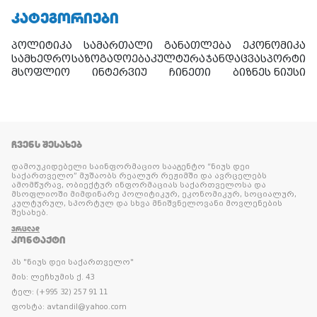
ᲙᲐᲢᲔᲒᲝᲠᲘᲔᲑᲘ
პოლიტიკა
სამართალი
განათლება
ეკონომიკა
სამხედრო
საზოგადოება
კულტურა
ჯანდაცვა
სპორტი
მსოფლიო
ინტერვიუ
ჩინეთი
ბიზნეს ნიუსი
ᲩᲕᲔᲜᲡ ᲨᲔᲡᲐᲮᲔᲑ
დამოუკიდებელი საინფორმაციო სააგენტო “ნიუს დეი
საქართველო” მუშაობს რეალურ რეჟიმში და ავრცელებს
ამომწურავ, ობიექტურ ინფორმაციას საქართველოსა და
მსოფლიოში მიმდინარე პოლიტიკურ, ეკონომიკურ, სოციალურ,
კულტურულ, სპორტულ და სხვა მნიშვნელოვანი მოვლენების
შესახებ.
ᲕᲠᲪᲚᲐᲓ
ᲙᲝᲜᲢᲐᲥᲢᲘ
პს "ნიუს დეი საქართველო"
მის: ლეჩხუმის ქ. 43
ტელ: (+995 32) 257 91 11
ფოსტა: avtandil@yahoo.com