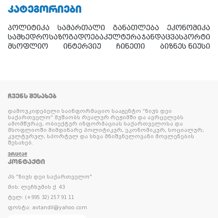
ᲙᲐᲢᲔᲒᲝᲠᲘᲔᲑᲘ
პოლიტიკა
სამართალი
განათლება
ეკონომიკა
სამხედრო
საზოგადოება
კულტურა
ჯანდაცვა
სპორტი
მსოფლიო
ინტერვიუ
ჩინეთი
ბიზნეს ნიუსი
ᲩᲕᲔᲜᲡ ᲨᲔᲡᲐᲮᲔᲑ
დამოუკიდებელი საინფორმაციო სააგენტო “ნიუს დეი
საქართველო” მუშაობს რეალურ რეჟიმში და ავრცელებს
ამომწურავ, ობიექტურ ინფორმაციას საქართველოსა და
მსოფლიოში მიმდინარე პოლიტიკურ, ეკონომიკურ, სოციალურ,
კულტურულ, სპორტულ და სხვა მნიშვნელოვანი მოვლენების
შესახებ.
ᲕᲠᲪᲚᲐᲓ
ᲙᲝᲜᲢᲐᲥᲢᲘ
პს "ნიუს დეი საქართველო"
მის: ლეჩხუმის ქ. 43
ტელ: (+995 32) 257 91 11
ფოსტა: avtandil@yahoo.com