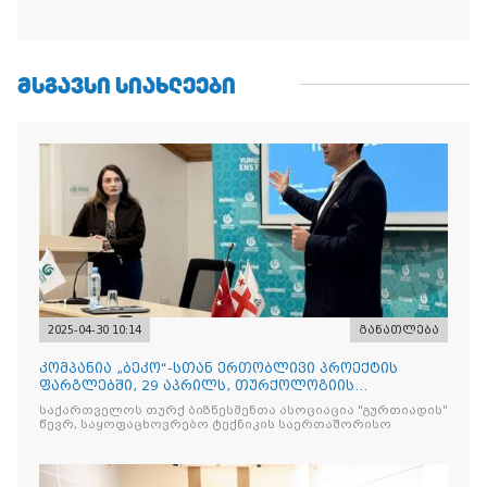
ᲛᲡᲒᲐᲕᲡᲘ ᲡᲘᲐᲮᲚᲔᲔᲑᲘ
2025-04-30 10:14
განათლება
კომპანია „ბეკო“-სთან ერთობლივი პროექტის
ფარგლებში, 29 აპრილს, თურქოლოგიის
მიმართულებისა და თბილისის
საქართველოს თურქ ბიზნესმენთა ასოციაცია "გურთიადის"
წევრ, საყოფაცხოვრებო ტექნიკის საერთაშორისო