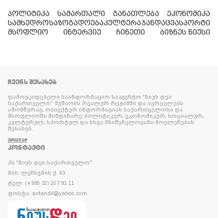
პოლიტიკა
სამართალი
განათლება
ეკონომიკა
სამხედრო
საზოგადოება
კულტურა
ჯანდაცვა
სპორტი
მსოფლიო
ინტერვიუ
ჩინეთი
ბიზნეს ნიუსი
ᲩᲕᲔᲜᲡ ᲨᲔᲡᲐᲮᲔᲑ
დამოუკიდებელი საინფორმაციო სააგენტო “ნიუს დეი
საქართველო” მუშაობს რეალურ რეჟიმში და ავრცელებს
ამომწურავ, ობიექტურ ინფორმაციას საქართველოსა და
მსოფლიოში მიმდინარე პოლიტიკურ, ეკონომიკურ, სოციალურ,
კულტურულ, სპორტულ და სხვა მნიშვნელოვანი მოვლენების
შესახებ.
ᲕᲠᲪᲚᲐᲓ
ᲙᲝᲜᲢᲐᲥᲢᲘ
პს "ნიუს დეი საქართველო"
მის: ლეჩხუმის ქ. 43
ტელ: (+995 32) 257 91 11
ფოსტა: avtandil@yahoo.com